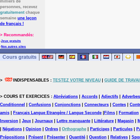
milliers de
personnes, recevez
gratuitement
chaque
semaine
une leçon
de français !
> Recommandés:
-
Jeux gratuits
-
Nos autres sites
Cours gratuits
>
INDISPENSABLES :
TESTEZ VOTRE NIVEAU
|
GUIDE DE TRAVAI
> COURS ET EXERCICES :
Abréviations
|
Accords
|
Adjectifs
|
Adverbes
Conditionnel
|
Confusions
|
Conjonctions
|
Connecteurs
|
Contes
|
Contr
amis
|
Français Langue Etrangère / Langue Seconde
|
Films
|
Formation
Inversion
|
Jeux
|
Journaux
|
Lettre manquante
|
Littérature
|
Magasin
|
M
|
Négations
|
Opinion
|
Ordres
|
Orthographe
|
Participes
|
Particules
|
P
Prépositions
|
Présent
|
Présenter
|
Quantité
|
Question
|
Relatives
|
Spo