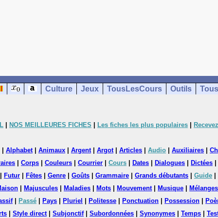
Culture
Jeux
TousLesCours
Outils
Tous
L
|
NOS MEILLEURES FICHES
|
Les fiches les plus populaires
|
Recevez
|
Alphabet
|
Animaux
|
Argent
|
Argot
|
Articles
|
Audio
|
Auxiliaires
|
Ch
aires
|
Corps
|
Couleurs
|
Courrier
|
Cours
|
Dates
|
Dialogues
|
Dictées
|
Futur
|
Fêtes
|
Genre
|
Goûts
|
Grammaire
|
Grands débutants
|
Guide
|
aison
|
Majuscules
|
Maladies
|
Mots
|
Mouvement
|
Musique
|
Mélanges
assif
|
Passé
|
Pays
|
Pluriel
|
Politesse
|
Ponctuation
|
Possession
|
Poè
rts
|
Style direct
|
Subjonctif
|
Subordonnées
|
Synonymes
|
Temps
|
Tes