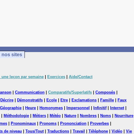
 nos sites
 une leçon par semaine
|
Exercices
|
Aide/Contact
anson
|
Communication
|
Comparatifs/Superlatifs
|
Composés
|
|
Décrire
|
Démonstratifs
|
Ecole
|
Etre
|
Exclamations
|
Famille
|
Faux
Géographie
|
Heure
|
Homonymes
|
Impersonnel
|
Infinitif
|
Internet
|
|
Méthodologie
|
Métiers
|
Météo
|
Nature
|
Nombres
|
Noms
|
Nourriture
mes
|
Pronominaux
|
Pronoms
|
Prononciation
|
Proverbes
|
ts de niveau
|
Tous/Tout
|
Traductions
|
Travail
|
Téléphone
|
Vidéo
|
Vie