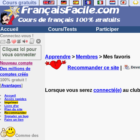
Cours gratuits
Accueil
Cours/Tests
Participer
Connectez-vous !
Cliquez ici pour
vous connecter
Apprendre
>
Membres
> Mes favoris
Nouveau compte
Recommander ce site
|
Des millions de
comptes créés
100% gratuit !
[
Avantages
]
Lorsque vous serez
connecté(e)
au club
Accueil
Accès rapides
Imprimer
Livre d'or
Plan du site
Recommander
Signaler un bug
Faire un lien
Comme des