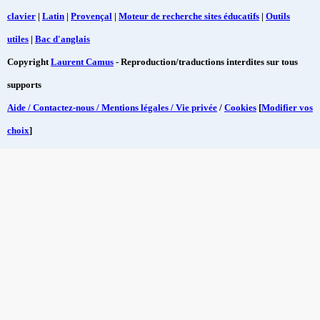
clavier
|
Latin
|
Provençal
|
Moteur de recherche sites éducatifs
|
Outils
utiles
|
Bac d'anglais
Copyright
Laurent Camus
- Reproduction/traductions interdites sur tous
supports
Aide / Contactez-nous / Mentions légales / Vie privée
/
Cookies
[
Modifier vos
choix
]