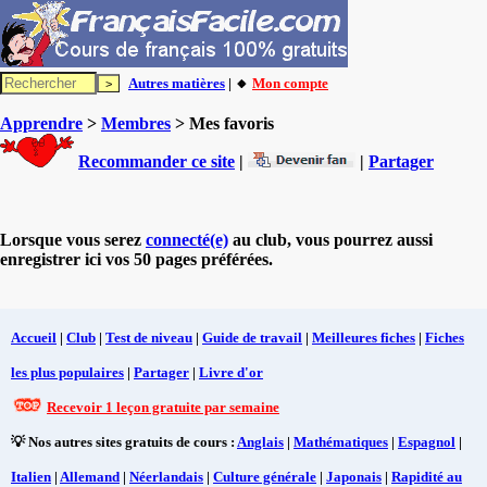
Autres matières
| 🔸
Mon compte
Apprendre
>
Membres
> Mes favoris
Recommander ce site
|
|
Partager
Lorsque vous serez
connecté(e)
au club, vous pourrez aussi
enregistrer ici vos 50 pages préférées.
Accueil
|
Club
|
Test de niveau
|
Guide de travail
|
Meilleures fiches
|
Fiches
les plus populaires
|
Partager
|
Livre d'or
Recevoir 1 leçon gratuite par semaine
💡 Nos autres sites gratuits de cours :
Anglais
|
Mathématiques
|
Espagnol
|
Italien
|
Allemand
|
Néerlandais
|
Culture générale
|
Japonais
|
Rapidité au