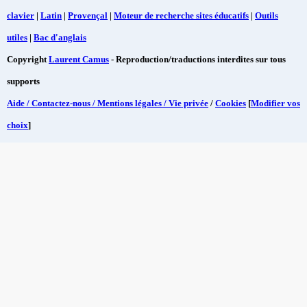
clavier
|
Latin
|
Provençal
|
Moteur de recherche sites éducatifs
|
Outils
utiles
|
Bac d'anglais
Copyright
Laurent Camus
- Reproduction/traductions interdites sur tous
supports
Aide / Contactez-nous / Mentions légales / Vie privée
/
Cookies
[
Modifier vos
choix
]