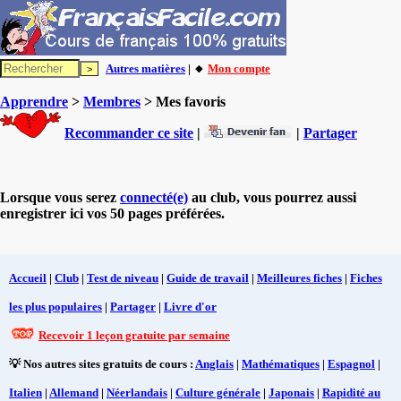
Autres matières
| 🔸
Mon compte
Apprendre
>
Membres
> Mes favoris
Recommander ce site
|
|
Partager
Lorsque vous serez
connecté(e)
au club, vous pourrez aussi
enregistrer ici vos 50 pages préférées.
Accueil
|
Club
|
Test de niveau
|
Guide de travail
|
Meilleures fiches
|
Fiches
les plus populaires
|
Partager
|
Livre d'or
Recevoir 1 leçon gratuite par semaine
💡 Nos autres sites gratuits de cours :
Anglais
|
Mathématiques
|
Espagnol
|
Italien
|
Allemand
|
Néerlandais
|
Culture générale
|
Japonais
|
Rapidité au