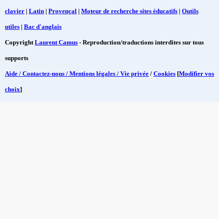
clavier
|
Latin
|
Provençal
|
Moteur de recherche sites éducatifs
|
Outils
utiles
|
Bac d'anglais
Copyright
Laurent Camus
- Reproduction/traductions interdites sur tous
supports
Aide / Contactez-nous / Mentions légales / Vie privée
/
Cookies
[
Modifier vos
choix
]