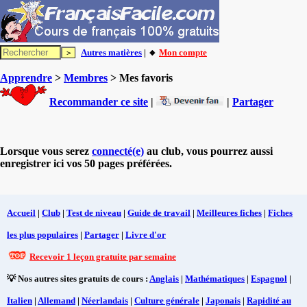
Autres matières
| 🔸
Mon compte
Apprendre
>
Membres
> Mes favoris
Recommander ce site
|
|
Partager
Lorsque vous serez
connecté(e)
au club, vous pourrez aussi
enregistrer ici vos 50 pages préférées.
Accueil
|
Club
|
Test de niveau
|
Guide de travail
|
Meilleures fiches
|
Fiches
les plus populaires
|
Partager
|
Livre d'or
Recevoir 1 leçon gratuite par semaine
💡 Nos autres sites gratuits de cours :
Anglais
|
Mathématiques
|
Espagnol
|
Italien
|
Allemand
|
Néerlandais
|
Culture générale
|
Japonais
|
Rapidité au