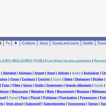
Culture
Jeux
TousLesCours
Outils
Tous
L
|
NOS MEILLEURES FICHES
|
Les fiches les plus populaires
|
Recevez
|
Alphabet
|
Animaux
|
Argent
|
Argot
|
Articles
|
Audio
|
Auxiliaires
|
Ch
aires
|
Corps
|
Couleurs
|
Courrier
|
Cours
|
Dates
|
Dialogues
|
Dictées
|
Futur
|
Fêtes
|
Genre
|
Goûts
|
Grammaire
|
Grands débutants
|
Guide
|
aison
|
Majuscules
|
Maladies
|
Mots
|
Mouvement
|
Musique
|
Mélanges
assif
|
Passé
|
Pays
|
Pluriel
|
Politesse
|
Ponctuation
|
Possession
|
Poè
rts
|
Style direct
|
Subjonctif
|
Subordonnées
|
Synonymes
|
Temps
|
Tes