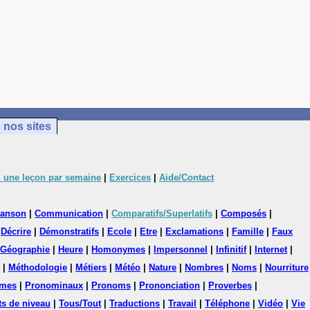
 nos sites
 une leçon par semaine
|
Exercices
|
Aide/Contact
anson
|
Communication
|
Comparatifs/Superlatifs
|
Composés
|
|
Décrire
|
Démonstratifs
|
Ecole
|
Etre
|
Exclamations
|
Famille
|
Faux
Géographie
|
Heure
|
Homonymes
|
Impersonnel
|
Infinitif
|
Internet
|
|
Méthodologie
|
Métiers
|
Météo
|
Nature
|
Nombres
|
Noms
|
Nourriture
mes
|
Pronominaux
|
Pronoms
|
Prononciation
|
Proverbes
|
ts de niveau
|
Tous/Tout
|
Traductions
|
Travail
|
Téléphone
|
Vidéo
|
Vie