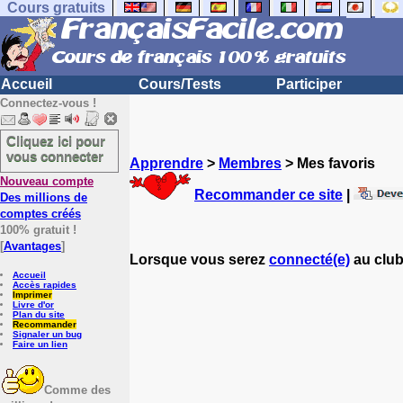
Cours gratuits
Accueil
Cours/Tests
Participer
Connectez-vous !
Cliquez ici pour
vous connecter
Apprendre
>
Membres
> Mes favoris
Nouveau compte
Recommander ce site
|
Des millions de
comptes créés
100% gratuit !
[
Avantages
]
Lorsque vous serez
connecté(e)
au club
Accueil
Accès rapides
Imprimer
Livre d'or
Plan du site
Recommander
Signaler un bug
Faire un lien
Comme des