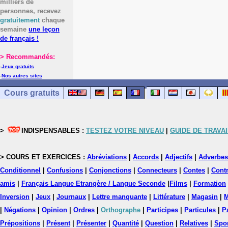
milliers de
personnes, recevez
gratuitement
chaque
semaine
une leçon
de français !
> Recommandés:
-
Jeux gratuits
-
Nos autres sites
Cours gratuits
>
INDISPENSABLES :
TESTEZ VOTRE NIVEAU
|
GUIDE DE TRAVAI
> COURS ET EXERCICES :
Abréviations
|
Accords
|
Adjectifs
|
Adverbes
Conditionnel
|
Confusions
|
Conjonctions
|
Connecteurs
|
Contes
|
Contr
amis
|
Français Langue Etrangère / Langue Seconde
|
Films
|
Formation
Inversion
|
Jeux
|
Journaux
|
Lettre manquante
|
Littérature
|
Magasin
|
M
|
Négations
|
Opinion
|
Ordres
|
Orthographe
|
Participes
|
Particules
|
P
Prépositions
|
Présent
|
Présenter
|
Quantité
|
Question
|
Relatives
|
Spo