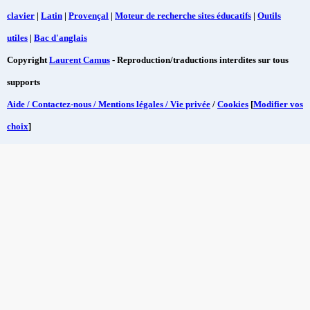
clavier
|
Latin
|
Provençal
|
Moteur de recherche sites éducatifs
|
Outils
utiles
|
Bac d'anglais
Copyright
Laurent Camus
- Reproduction/traductions interdites sur tous
supports
Aide / Contactez-nous / Mentions légales / Vie privée
/
Cookies
[
Modifier vos
choix
]