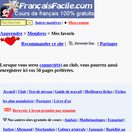
Autres matières
| 🔸
Mon compte
Apprendre
>
Membres
> Mes favoris
Recommander ce site
|
|
Partager
Lorsque vous serez
connecté(e)
au club, vous pourrez aussi
enregistrer ici vos 50 pages préférées.
Accueil
|
Club
|
Test de niveau
|
Guide de travail
|
Meilleures fiches
|
Fiches
les plus populaires
|
Partager
|
Livre d'or
Recevoir 1 leçon gratuite par semaine
💡 Nos autres sites gratuits de cours :
Anglais
|
Mathématiques
|
Espagnol
|
Italien
|
Allemand
|
Néerlandais
|
Culture générale
|
Japonais
|
Rapidité au