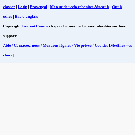
clavier
|
Latin
|
Provençal
|
Moteur de recherche sites éducatifs
|
Outils
utiles
|
Bac d'anglais
Copyright
Laurent Camus
- Reproduction/traductions interdites sur tous
supports
Aide / Contactez-nous / Mentions légales / Vie privée
/
Cookies
[
Modifier vos
choix
]