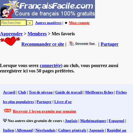
Autres matières
| 🔸
Mon compte
Apprendre
>
Membres
> Mes favoris
Recommander ce site
|
|
Partager
Lorsque vous serez
connecté(e)
au club, vous pourrez aussi
enregistrer ici vos 50 pages préférées.
Accueil
|
Club
|
Test de niveau
|
Guide de travail
|
Meilleures fiches
|
Fiches
les plus populaires
|
Partager
|
Livre d'or
Recevoir 1 leçon gratuite par semaine
💡 Nos autres sites gratuits de cours :
Anglais
|
Mathématiques
|
Espagnol
|
Italien
|
Allemand
|
Néerlandais
|
Culture générale
|
Japonais
|
Rapidité au