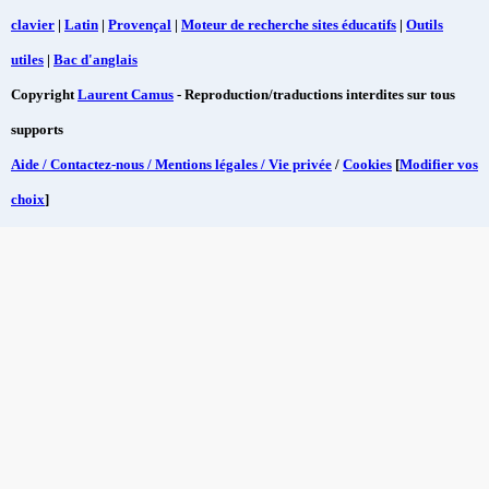
clavier
|
Latin
|
Provençal
|
Moteur de recherche sites éducatifs
|
Outils
utiles
|
Bac d'anglais
Copyright
Laurent Camus
- Reproduction/traductions interdites sur tous
supports
Aide / Contactez-nous / Mentions légales / Vie privée
/
Cookies
[
Modifier vos
choix
]