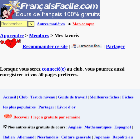
Autres matières
| 🔸
Mon compte
Apprendre
>
Membres
> Mes favoris
Recommander ce site
|
|
Partager
Lorsque vous serez
connecté(e)
au club, vous pourrez aussi
enregistrer ici vos 50 pages préférées.
Accueil
|
Club
|
Test de niveau
|
Guide de travail
|
Meilleures fiches
|
Fiches
les plus populaires
|
Partager
|
Livre d'or
Recevoir 1 leçon gratuite par semaine
💡 Nos autres sites gratuits de cours :
Anglais
|
Mathématiques
|
Espagnol
|
Italien
|
Allemand
|
Néerlandais
|
Culture générale
|
Japonais
|
Rapidité au