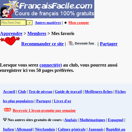
Autres matières
| 🔸
Mon compte
Apprendre
>
Membres
> Mes favoris
Recommander ce site
|
|
Partager
Lorsque vous serez
connecté(e)
au club, vous pourrez aussi
enregistrer ici vos 50 pages préférées.
Accueil
|
Club
|
Test de niveau
|
Guide de travail
|
Meilleures fiches
|
Fiches
les plus populaires
|
Partager
|
Livre d'or
Recevoir 1 leçon gratuite par semaine
💡 Nos autres sites gratuits de cours :
Anglais
|
Mathématiques
|
Espagnol
|
Italien
|
Allemand
|
Néerlandais
|
Culture générale
|
Japonais
|
Rapidité au