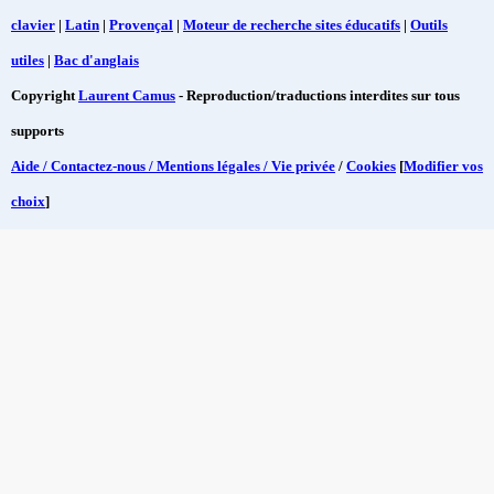
clavier
|
Latin
|
Provençal
|
Moteur de recherche sites éducatifs
|
Outils
utiles
|
Bac d'anglais
Copyright
Laurent Camus
- Reproduction/traductions interdites sur tous
supports
Aide / Contactez-nous / Mentions légales / Vie privée
/
Cookies
[
Modifier vos
choix
]