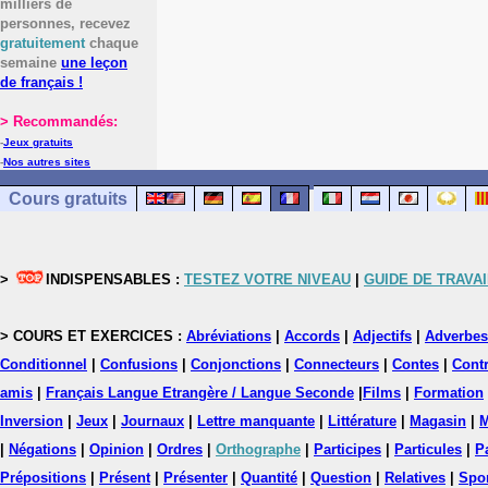
milliers de
personnes, recevez
gratuitement
chaque
semaine
une leçon
de français !
> Recommandés:
-
Jeux gratuits
-
Nos autres sites
Cours gratuits
>
INDISPENSABLES :
TESTEZ VOTRE NIVEAU
|
GUIDE DE TRAVAI
> COURS ET EXERCICES :
Abréviations
|
Accords
|
Adjectifs
|
Adverbes
Conditionnel
|
Confusions
|
Conjonctions
|
Connecteurs
|
Contes
|
Contr
amis
|
Français Langue Etrangère / Langue Seconde
|
Films
|
Formation
Inversion
|
Jeux
|
Journaux
|
Lettre manquante
|
Littérature
|
Magasin
|
M
|
Négations
|
Opinion
|
Ordres
|
Orthographe
|
Participes
|
Particules
|
P
Prépositions
|
Présent
|
Présenter
|
Quantité
|
Question
|
Relatives
|
Spo