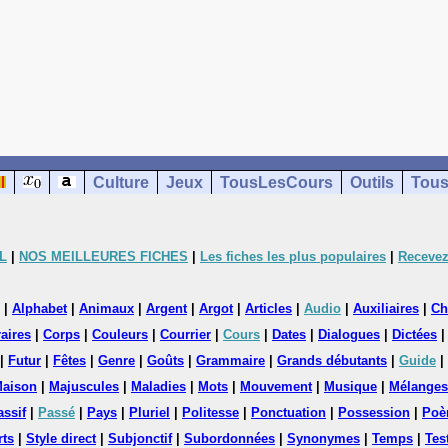
Culture
Jeux
TousLesCours
Outils
Tous
L
|
NOS MEILLEURES FICHES
|
Les fiches les plus populaires
|
Recevez
|
Alphabet
|
Animaux
|
Argent
|
Argot
|
Articles
|
Audio
|
Auxiliaires
|
Ch
aires
|
Corps
|
Couleurs
|
Courrier
|
Cours
|
Dates
|
Dialogues
|
Dictées
|
Futur
|
Fêtes
|
Genre
|
Goûts
|
Grammaire
|
Grands débutants
|
Guide
|
aison
|
Majuscules
|
Maladies
|
Mots
|
Mouvement
|
Musique
|
Mélanges
assif
|
Passé
|
Pays
|
Pluriel
|
Politesse
|
Ponctuation
|
Possession
|
Poè
rts
|
Style direct
|
Subjonctif
|
Subordonnées
|
Synonymes
|
Temps
|
Tes