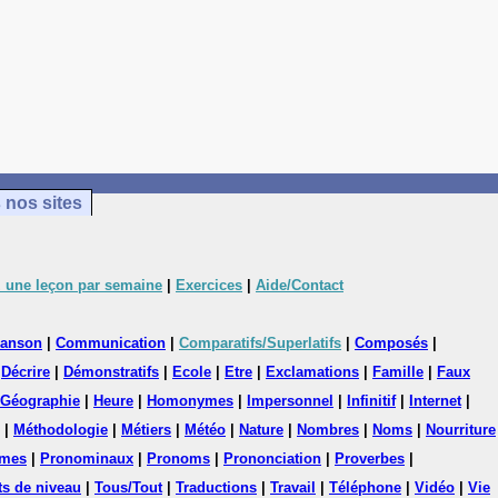
 nos sites
 une leçon par semaine
|
Exercices
|
Aide/Contact
anson
|
Communication
|
Comparatifs/Superlatifs
|
Composés
|
|
Décrire
|
Démonstratifs
|
Ecole
|
Etre
|
Exclamations
|
Famille
|
Faux
Géographie
|
Heure
|
Homonymes
|
Impersonnel
|
Infinitif
|
Internet
|
|
Méthodologie
|
Métiers
|
Météo
|
Nature
|
Nombres
|
Noms
|
Nourriture
mes
|
Pronominaux
|
Pronoms
|
Prononciation
|
Proverbes
|
ts de niveau
|
Tous/Tout
|
Traductions
|
Travail
|
Téléphone
|
Vidéo
|
Vie