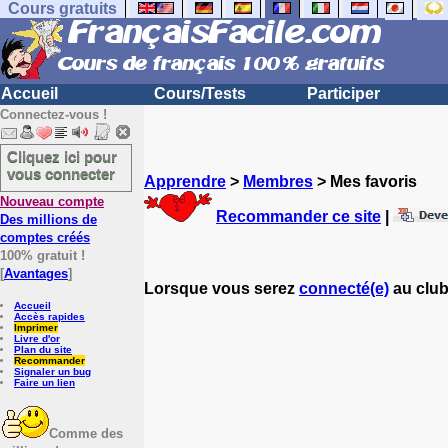
Cours gratuits
Accueil
Cours/Tests
Participer
Connectez-vous !
Cliquez ici pour
vous connecter
Apprendre
>
Membres
> Mes favoris
Nouveau compte
Recommander ce site
|
Des millions de
comptes créés
100% gratuit !
[
Avantages
]
Lorsque vous serez
connecté(e)
au club
Accueil
Accès rapides
Imprimer
Livre d'or
Plan du site
Recommander
Signaler un bug
Faire un lien
Comme des