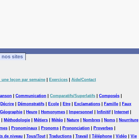
 nos sites
 une leçon par semaine
|
Exercices
|
Aide/Contact
anson
|
Communication
|
Comparatifs/Superlatifs
|
Composés
|
|
Décrire
|
Démonstratifs
|
Ecole
|
Etre
|
Exclamations
|
Famille
|
Faux
Géographie
|
Heure
|
Homonymes
|
Impersonnel
|
Infinitif
|
Internet
|
|
Méthodologie
|
Métiers
|
Météo
|
Nature
|
Nombres
|
Noms
|
Nourriture
mes
|
Pronominaux
|
Pronoms
|
Prononciation
|
Proverbes
|
ts de niveau
|
Tous/Tout
|
Traductions
|
Travail
|
Téléphone
|
Vidéo
|
Vie