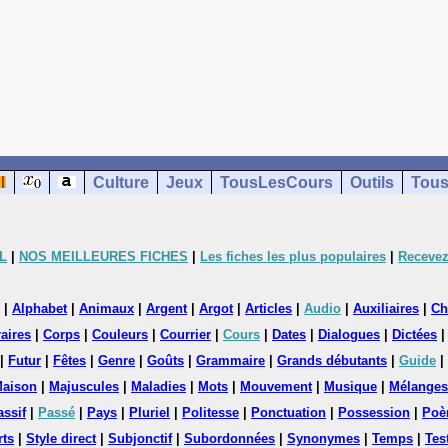
Culture
Jeux
TousLesCours
Outils
Tous
L
|
NOS MEILLEURES FICHES
|
Les fiches les plus populaires
|
Recevez
|
Alphabet
|
Animaux
|
Argent
|
Argot
|
Articles
|
Audio
|
Auxiliaires
|
Ch
aires
|
Corps
|
Couleurs
|
Courrier
|
Cours
|
Dates
|
Dialogues
|
Dictées
|
Futur
|
Fêtes
|
Genre
|
Goûts
|
Grammaire
|
Grands débutants
|
Guide
|
aison
|
Majuscules
|
Maladies
|
Mots
|
Mouvement
|
Musique
|
Mélanges
assif
|
Passé
|
Pays
|
Pluriel
|
Politesse
|
Ponctuation
|
Possession
|
Poè
rts
|
Style direct
|
Subjonctif
|
Subordonnées
|
Synonymes
|
Temps
|
Tes