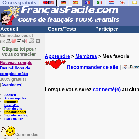
Cours gratuits
Accueil
Cours/Tests
Participer
Connectez-vous !
Cliquez ici pour
vous connecter
Apprendre
>
Membres
> Mes favoris
Nouveau compte
Recommander ce site
|
Des millions de
comptes créés
100% gratuit !
[
Avantages
]
Lorsque vous serez
connecté(e)
au club
Accueil
Accès rapides
Imprimer
Livre d'or
Plan du site
Recommander
Signaler un bug
Faire un lien
Comme des