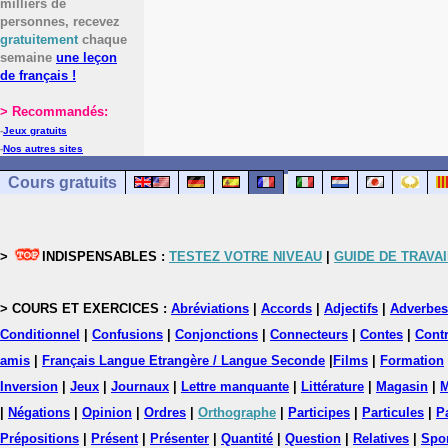
milliers de
personnes, recevez
gratuitement
chaque
semaine
une leçon
de français !
> Recommandés:
-
Jeux gratuits
-
Nos autres sites
Cours gratuits
>
INDISPENSABLES :
TESTEZ VOTRE NIVEAU
|
GUIDE DE TRAVAI
> COURS ET EXERCICES :
Abréviations
|
Accords
|
Adjectifs
|
Adverbes
Conditionnel
|
Confusions
|
Conjonctions
|
Connecteurs
|
Contes
|
Contr
amis
|
Français Langue Etrangère / Langue Seconde
|
Films
|
Formation
Inversion
|
Jeux
|
Journaux
|
Lettre manquante
|
Littérature
|
Magasin
|
M
|
Négations
|
Opinion
|
Ordres
|
Orthographe
|
Participes
|
Particules
|
P
Prépositions
|
Présent
|
Présenter
|
Quantité
|
Question
|
Relatives
|
Spo