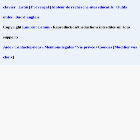
clavier
|
Latin
|
Provençal
|
Moteur de recherche sites éducatifs
|
Outils
utiles
|
Bac d'anglais
Copyright
Laurent Camus
- Reproduction/traductions interdites sur tous
supports
Aide / Contactez-nous / Mentions légales / Vie privée
/
Cookies
[
Modifier vos
choix
]