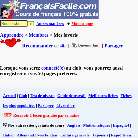
Autres matières
| 🔸
Mon compte
Apprendre
>
Membres
> Mes favoris
Recommander ce site
|
|
Partager
Lorsque vous serez
connecté(e)
au club, vous pourrez aussi
enregistrer ici vos 50 pages préférées.
Accueil
|
Club
|
Test de niveau
|
Guide de travail
|
Meilleures fiches
|
Fiches
les plus populaires
|
Partager
|
Livre d'or
Recevoir 1 leçon gratuite par semaine
💡 Nos autres sites gratuits de cours :
Anglais
|
Mathématiques
|
Espagnol
|
Italien
|
Allemand
|
Néerlandais
|
Culture générale
|
Japonais
|
Rapidité au