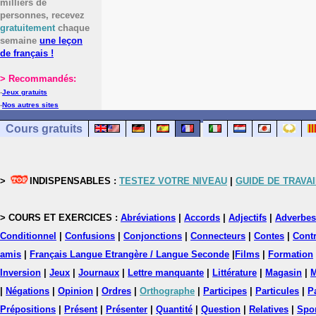
milliers de
personnes, recevez
gratuitement
chaque
semaine
une leçon
de français !
> Recommandés:
-
Jeux gratuits
-
Nos autres sites
Cours gratuits
>
INDISPENSABLES :
TESTEZ VOTRE NIVEAU
|
GUIDE DE TRAVAI
> COURS ET EXERCICES :
Abréviations
|
Accords
|
Adjectifs
|
Adverbes
Conditionnel
|
Confusions
|
Conjonctions
|
Connecteurs
|
Contes
|
Contr
amis
|
Français Langue Etrangère / Langue Seconde
|
Films
|
Formation
Inversion
|
Jeux
|
Journaux
|
Lettre manquante
|
Littérature
|
Magasin
|
M
|
Négations
|
Opinion
|
Ordres
|
Orthographe
|
Participes
|
Particules
|
P
Prépositions
|
Présent
|
Présenter
|
Quantité
|
Question
|
Relatives
|
Spo