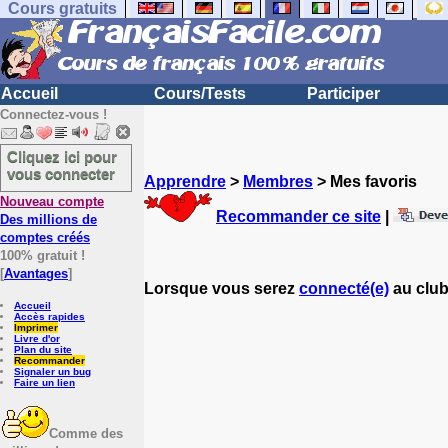
Cours gratuits
Accueil
Cours/Tests
Participer
Connectez-vous !
Cliquez ici pour
vous connecter
Apprendre
>
Membres
> Mes favoris
Nouveau compte
Recommander ce site
|
Des millions de
comptes créés
100% gratuit !
[
Avantages
]
Lorsque vous serez
connecté(e)
au club
Accueil
Accès rapides
Imprimer
Livre d'or
Plan du site
Recommander
Signaler un bug
Faire un lien
Comme des