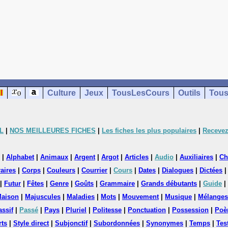
Culture
Jeux
TousLesCours
Outils
Tous
L
|
NOS MEILLEURES FICHES
|
Les fiches les plus populaires
|
Recevez
|
Alphabet
|
Animaux
|
Argent
|
Argot
|
Articles
|
Audio
|
Auxiliaires
|
Ch
aires
|
Corps
|
Couleurs
|
Courrier
|
Cours
|
Dates
|
Dialogues
|
Dictées
|
Futur
|
Fêtes
|
Genre
|
Goûts
|
Grammaire
|
Grands débutants
|
Guide
|
aison
|
Majuscules
|
Maladies
|
Mots
|
Mouvement
|
Musique
|
Mélanges
assif
|
Passé
|
Pays
|
Pluriel
|
Politesse
|
Ponctuation
|
Possession
|
Poè
rts
|
Style direct
|
Subjonctif
|
Subordonnées
|
Synonymes
|
Temps
|
Tes