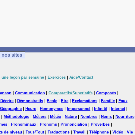
 nos sites
 une leçon par semaine
|
Exercices
|
Aide/Contact
anson
|
Communication
|
Comparatifs/Superlatifs
|
Composés
|
|
Décrire
|
Démonstratifs
|
Ecole
|
Etre
|
Exclamations
|
Famille
|
Faux
Géographie
|
Heure
|
Homonymes
|
Impersonnel
|
Infinitif
|
Internet
|
|
Méthodologie
|
Métiers
|
Météo
|
Nature
|
Nombres
|
Noms
|
Nourriture
mes
|
Pronominaux
|
Pronoms
|
Prononciation
|
Proverbes
|
ts de niveau
|
Tous/Tout
|
Traductions
|
Travail
|
Téléphone
|
Vidéo
|
Vie