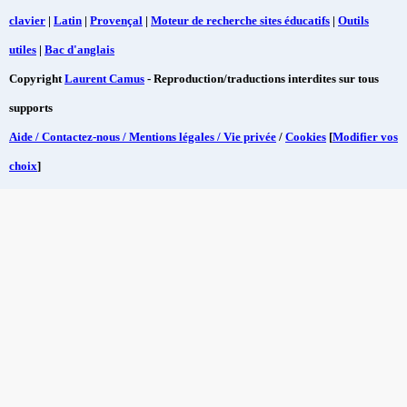
clavier
|
Latin
|
Provençal
|
Moteur de recherche sites éducatifs
|
Outils
utiles
|
Bac d'anglais
Copyright
Laurent Camus
- Reproduction/traductions interdites sur tous
supports
Aide / Contactez-nous / Mentions légales / Vie privée
/
Cookies
[
Modifier vos
choix
]