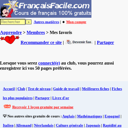
Autres matières
| 🔸
Mon compte
Apprendre
>
Membres
> Mes favoris
Recommander ce site
|
|
Partager
Lorsque vous serez
connecté(e)
au club, vous pourrez aussi
enregistrer ici vos 50 pages préférées.
Accueil
|
Club
|
Test de niveau
|
Guide de travail
|
Meilleures fiches
|
Fiches
les plus populaires
|
Partager
|
Livre d'or
Recevoir 1 leçon gratuite par semaine
💡 Nos autres sites gratuits de cours :
Anglais
|
Mathématiques
|
Espagnol
|
Italien
|
Allemand
|
Néerlandais
|
Culture générale
|
Japonais
|
Rapidité au