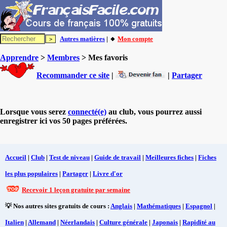
Autres matières
| 🔸
Mon compte
Apprendre
>
Membres
> Mes favoris
Recommander ce site
|
|
Partager
Lorsque vous serez
connecté(e)
au club, vous pourrez aussi
enregistrer ici vos 50 pages préférées.
Accueil
|
Club
|
Test de niveau
|
Guide de travail
|
Meilleures fiches
|
Fiches
les plus populaires
|
Partager
|
Livre d'or
Recevoir 1 leçon gratuite par semaine
💡 Nos autres sites gratuits de cours :
Anglais
|
Mathématiques
|
Espagnol
|
Italien
|
Allemand
|
Néerlandais
|
Culture générale
|
Japonais
|
Rapidité au