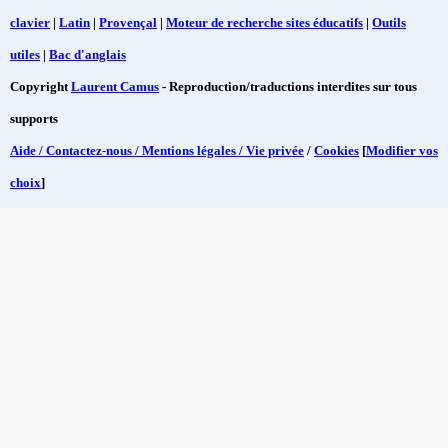
clavier
|
Latin
|
Provençal
|
Moteur de recherche sites éducatifs
|
Outils
utiles
|
Bac d'anglais
Copyright
Laurent Camus
- Reproduction/traductions interdites sur tous
supports
Aide / Contactez-nous / Mentions légales / Vie privée
/
Cookies
[
Modifier vos
choix
]