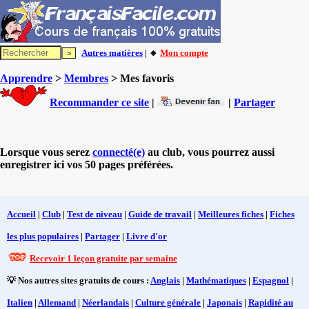
Autres matières
| 🔸
Mon compte
Apprendre
>
Membres
> Mes favoris
Recommander ce site
|
|
Partager
Lorsque vous serez
connecté(e)
au club, vous pourrez aussi
enregistrer ici vos 50 pages préférées.
Accueil
|
Club
|
Test de niveau
|
Guide de travail
|
Meilleures fiches
|
Fiches
les plus populaires
|
Partager
|
Livre d'or
Recevoir 1 leçon gratuite par semaine
💡 Nos autres sites gratuits de cours :
Anglais
|
Mathématiques
|
Espagnol
|
Italien
|
Allemand
|
Néerlandais
|
Culture générale
|
Japonais
|
Rapidité au