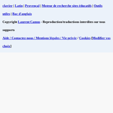
clavier
|
Latin
|
Provençal
|
Moteur de recherche sites éducatifs
|
Outils
utiles
|
Bac d'anglais
Copyright
Laurent Camus
- Reproduction/traductions interdites sur tous
supports
Aide / Contactez-nous / Mentions légales / Vie privée
/
Cookies
[
Modifier vos
choix
]