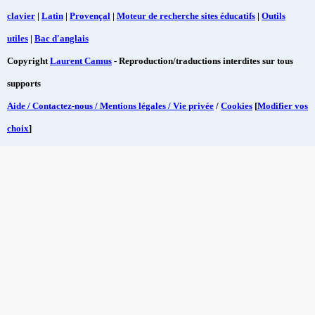
clavier
|
Latin
|
Provençal
|
Moteur de recherche sites éducatifs
|
Outils
utiles
|
Bac d'anglais
Copyright
Laurent Camus
- Reproduction/traductions interdites sur tous
supports
Aide / Contactez-nous / Mentions légales / Vie privée
/
Cookies
[
Modifier vos
choix
]