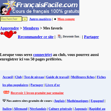
Autres matières
| 🔸
Mon compte
Apprendre
>
Membres
> Mes favoris
Recommander ce site
|
|
Partager
Lorsque vous serez
connecté(e)
au club, vous pourrez aussi
enregistrer ici vos 50 pages préférées.
Accueil
|
Club
|
Test de niveau
|
Guide de travail
|
Meilleures fiches
|
Fiches
les plus populaires
|
Partager
|
Livre d'or
Recevoir 1 leçon gratuite par semaine
💡 Nos autres sites gratuits de cours :
Anglais
|
Mathématiques
|
Espagnol
|
Italien
|
Allemand
|
Néerlandais
|
Culture générale
|
Japonais
|
Rapidité au