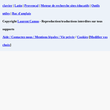
clavier
|
Latin
|
Provençal
|
Moteur de recherche sites éducatifs
|
Outils
utiles
|
Bac d'anglais
Copyright
Laurent Camus
- Reproduction/traductions interdites sur tous
supports
Aide / Contactez-nous / Mentions légales / Vie privée
/
Cookies
[
Modifier vos
choix
]