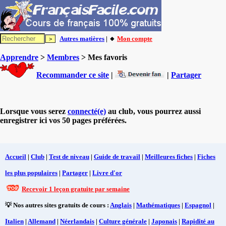
Autres matières
| 🔸
Mon compte
Apprendre
>
Membres
> Mes favoris
Recommander ce site
|
|
Partager
Lorsque vous serez
connecté(e)
au club, vous pourrez aussi
enregistrer ici vos 50 pages préférées.
Accueil
|
Club
|
Test de niveau
|
Guide de travail
|
Meilleures fiches
|
Fiches
les plus populaires
|
Partager
|
Livre d'or
Recevoir 1 leçon gratuite par semaine
💡 Nos autres sites gratuits de cours :
Anglais
|
Mathématiques
|
Espagnol
|
Italien
|
Allemand
|
Néerlandais
|
Culture générale
|
Japonais
|
Rapidité au