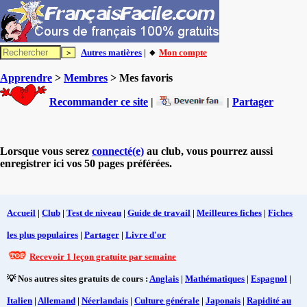
Autres matières
| 🔸
Mon compte
Apprendre
>
Membres
> Mes favoris
Recommander ce site
|
|
Partager
Lorsque vous serez
connecté(e)
au club, vous pourrez aussi
enregistrer ici vos 50 pages préférées.
Accueil
|
Club
|
Test de niveau
|
Guide de travail
|
Meilleures fiches
|
Fiches
les plus populaires
|
Partager
|
Livre d'or
Recevoir 1 leçon gratuite par semaine
💡 Nos autres sites gratuits de cours :
Anglais
|
Mathématiques
|
Espagnol
|
Italien
|
Allemand
|
Néerlandais
|
Culture générale
|
Japonais
|
Rapidité au