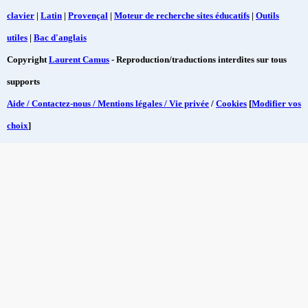
clavier
|
Latin
|
Provençal
|
Moteur de recherche sites éducatifs
|
Outils
utiles
|
Bac d'anglais
Copyright
Laurent Camus
- Reproduction/traductions interdites sur tous
supports
Aide / Contactez-nous / Mentions légales / Vie privée
/
Cookies
[
Modifier vos
choix
]