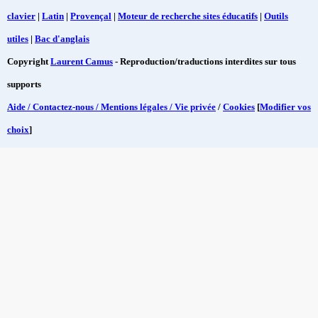
clavier
|
Latin
|
Provençal
|
Moteur de recherche sites éducatifs
|
Outils
utiles
|
Bac d'anglais
Copyright
Laurent Camus
- Reproduction/traductions interdites sur tous
supports
Aide / Contactez-nous / Mentions légales / Vie privée
/
Cookies
[
Modifier vos
choix
]