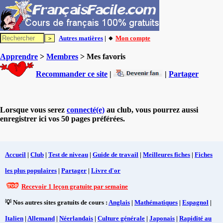
Autres matières
| 🔸
Mon compte
Apprendre
>
Membres
> Mes favoris
Recommander ce site
|
|
Partager
Lorsque vous serez
connecté(e)
au club, vous pourrez aussi
enregistrer ici vos 50 pages préférées.
Accueil
|
Club
|
Test de niveau
|
Guide de travail
|
Meilleures fiches
|
Fiches
les plus populaires
|
Partager
|
Livre d'or
Recevoir 1 leçon gratuite par semaine
💡 Nos autres sites gratuits de cours :
Anglais
|
Mathématiques
|
Espagnol
|
Italien
|
Allemand
|
Néerlandais
|
Culture générale
|
Japonais
|
Rapidité au