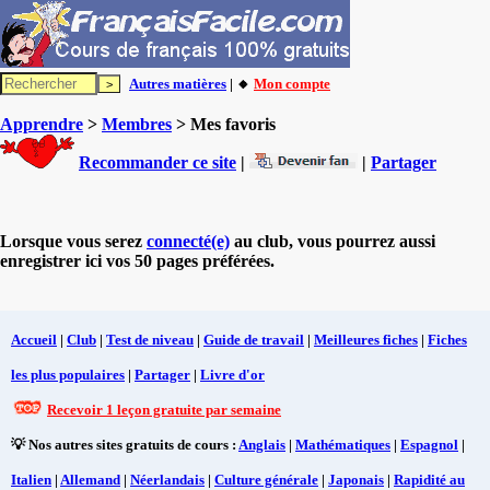
Autres matières
| 🔸
Mon compte
Apprendre
>
Membres
> Mes favoris
Recommander ce site
|
|
Partager
Lorsque vous serez
connecté(e)
au club, vous pourrez aussi
enregistrer ici vos 50 pages préférées.
Accueil
|
Club
|
Test de niveau
|
Guide de travail
|
Meilleures fiches
|
Fiches
les plus populaires
|
Partager
|
Livre d'or
Recevoir 1 leçon gratuite par semaine
💡 Nos autres sites gratuits de cours :
Anglais
|
Mathématiques
|
Espagnol
|
Italien
|
Allemand
|
Néerlandais
|
Culture générale
|
Japonais
|
Rapidité au