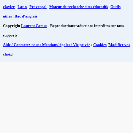
clavier
|
Latin
|
Provençal
|
Moteur de recherche sites éducatifs
|
Outils
utiles
|
Bac d'anglais
Copyright
Laurent Camus
- Reproduction/traductions interdites sur tous
supports
Aide / Contactez-nous / Mentions légales / Vie privée
/
Cookies
[
Modifier vos
choix
]