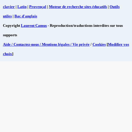
clavier
|
Latin
|
Provençal
|
Moteur de recherche sites éducatifs
|
Outils
utiles
|
Bac d'anglais
Copyright
Laurent Camus
- Reproduction/traductions interdites sur tous
supports
Aide / Contactez-nous / Mentions légales / Vie privée
/
Cookies
[
Modifier vos
choix
]