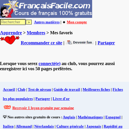
Autres matières
| 🔸
Mon compte
Apprendre
>
Membres
> Mes favoris
Recommander ce site
|
|
Partager
Lorsque vous serez
connecté(e)
au club, vous pourrez aussi
enregistrer ici vos 50 pages préférées.
Accueil
|
Club
|
Test de niveau
|
Guide de travail
|
Meilleures fiches
|
Fiches
les plus populaires
|
Partager
|
Livre d'or
Recevoir 1 leçon gratuite par semaine
💡 Nos autres sites gratuits de cours :
Anglais
|
Mathématiques
|
Espagnol
|
Italien
|
Allemand
|
Néerlandais
|
Culture générale
|
Japonais
|
Rapidité au