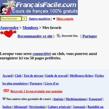
Autres matières
| 🔸
Mon compte
Apprendre
>
Membres
> Mes favoris
Recommander ce site
|
|
Partager
Lorsque vous serez
connecté(e)
au club, vous pourrez aussi
enregistrer ici vos 50 pages préférées.
Accueil
|
Club
|
Test de niveau
|
Guide de travail
|
Meilleures fiches
|
Fiches
les plus populaires
|
Partager
|
Livre d'or
Recevoir 1 leçon gratuite par semaine
💡 Nos autres sites gratuits de cours :
Anglais
|
Mathématiques
|
Espagnol
|
Italien
|
Allemand
|
Néerlandais
|
Culture générale
|
Japonais
|
Rapidité au