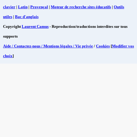
clavier
|
Latin
|
Provençal
|
Moteur de recherche sites éducatifs
|
Outils
utiles
|
Bac d'anglais
Copyright
Laurent Camus
- Reproduction/traductions interdites sur tous
supports
Aide / Contactez-nous / Mentions légales / Vie privée
/
Cookies
[
Modifier vos
choix
]