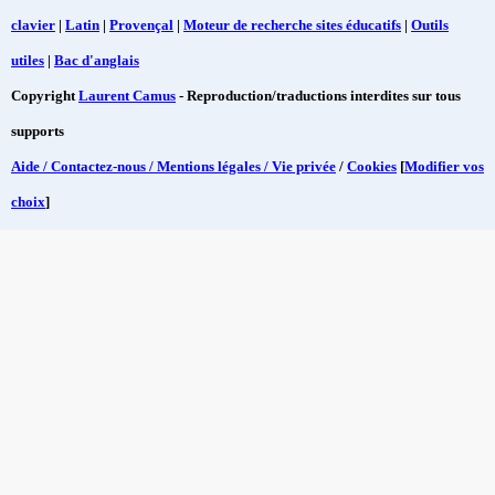
clavier
|
Latin
|
Provençal
|
Moteur de recherche sites éducatifs
|
Outils
utiles
|
Bac d'anglais
Copyright
Laurent Camus
- Reproduction/traductions interdites sur tous
supports
Aide / Contactez-nous / Mentions légales / Vie privée
/
Cookies
[
Modifier vos
choix
]