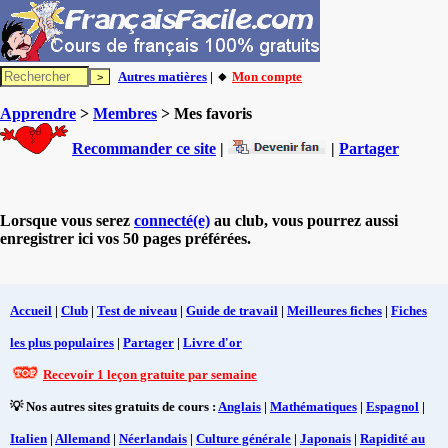
Autres matières
| 🔸
Mon compte
Apprendre
>
Membres
> Mes favoris
Recommander ce site
|
|
Partager
Lorsque vous serez
connecté(e)
au club, vous pourrez aussi
enregistrer ici vos 50 pages préférées.
Accueil
|
Club
|
Test de niveau
|
Guide de travail
|
Meilleures fiches
|
Fiches
les plus populaires
|
Partager
|
Livre d'or
Recevoir 1 leçon gratuite par semaine
💡 Nos autres sites gratuits de cours :
Anglais
|
Mathématiques
|
Espagnol
|
Italien
|
Allemand
|
Néerlandais
|
Culture générale
|
Japonais
|
Rapidité au