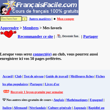
Autres matières
| 🔸
Mon compte
Apprendre
>
Membres
> Mes favoris
Recommander ce site
|
|
Partager
Lorsque vous serez
connecté(e)
au club, vous pourrez aussi
enregistrer ici vos 50 pages préférées.
Accueil
|
Club
|
Test de niveau
|
Guide de travail
|
Meilleures fiches
|
Fiches
les plus populaires
|
Partager
|
Livre d'or
Recevoir 1 leçon gratuite par semaine
💡 Nos autres sites gratuits de cours :
Anglais
|
Mathématiques
|
Espagnol
|
Italien
|
Allemand
|
Néerlandais
|
Culture générale
|
Japonais
|
Rapidité au