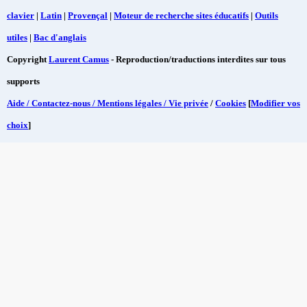
clavier
|
Latin
|
Provençal
|
Moteur de recherche sites éducatifs
|
Outils
utiles
|
Bac d'anglais
Copyright
Laurent Camus
- Reproduction/traductions interdites sur tous
supports
Aide / Contactez-nous / Mentions légales / Vie privée
/
Cookies
[
Modifier vos
choix
]