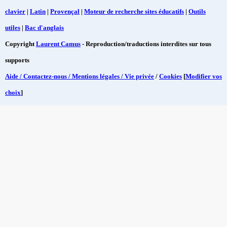
clavier
|
Latin
|
Provençal
|
Moteur de recherche sites éducatifs
|
Outils
utiles
|
Bac d'anglais
Copyright
Laurent Camus
- Reproduction/traductions interdites sur tous
supports
Aide / Contactez-nous / Mentions légales / Vie privée
/
Cookies
[
Modifier vos
choix
]