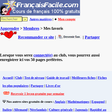
Autres matières
| 🔸
Mon compte
Apprendre
>
Membres
> Mes favoris
Recommander ce site
|
|
Partager
Lorsque vous serez
connecté(e)
au club, vous pourrez aussi
enregistrer ici vos 50 pages préférées.
Accueil
|
Club
|
Test de niveau
|
Guide de travail
|
Meilleures fiches
|
Fiches
les plus populaires
|
Partager
|
Livre d'or
Recevoir 1 leçon gratuite par semaine
💡 Nos autres sites gratuits de cours :
Anglais
|
Mathématiques
|
Espagnol
|
Italien
|
Allemand
|
Néerlandais
|
Culture générale
|
Japonais
|
Rapidité au