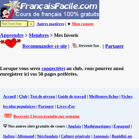
Autres matières
| 🔸
Mon compte
Apprendre
>
Membres
> Mes favoris
Recommander ce site
|
|
Partager
Lorsque vous serez
connecté(e)
au club, vous pourrez aussi
enregistrer ici vos 50 pages préférées.
Accueil
|
Club
|
Test de niveau
|
Guide de travail
|
Meilleures fiches
|
Fiches
les plus populaires
|
Partager
|
Livre d'or
Recevoir 1 leçon gratuite par semaine
💡 Nos autres sites gratuits de cours :
Anglais
|
Mathématiques
|
Espagnol
|
Italien
|
Allemand
|
Néerlandais
|
Culture générale
|
Japonais
|
Rapidité au