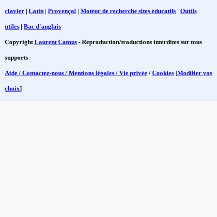
clavier
|
Latin
|
Provençal
|
Moteur de recherche sites éducatifs
|
Outils
utiles
|
Bac d'anglais
Copyright
Laurent Camus
- Reproduction/traductions interdites sur tous
supports
Aide / Contactez-nous / Mentions légales / Vie privée
/
Cookies
[
Modifier vos
choix
]