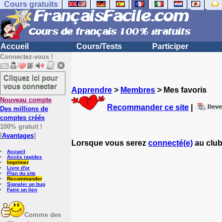
Cours gratuits
Accueil
Cours/Tests
Participer
Connectez-vous !
Cliquez ici pour
vous connecter
Apprendre
>
Membres
> Mes favoris
Nouveau compte
Recommander ce site
|
Des millions de
comptes créés
100% gratuit !
[
Avantages
]
Lorsque vous serez
connecté(e)
au club
Accueil
Accès rapides
Imprimer
Livre d'or
Plan du site
Recommander
Signaler un bug
Faire un lien
Comme des