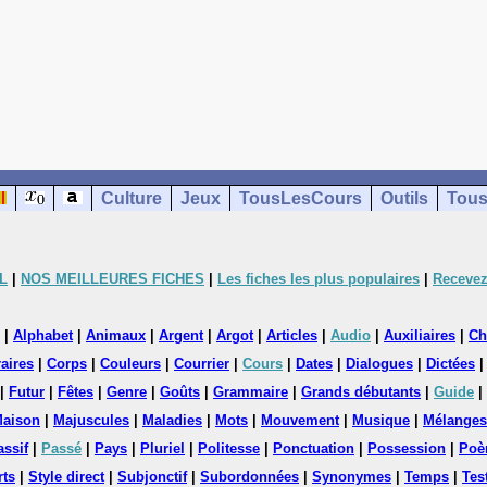
Culture
Jeux
TousLesCours
Outils
Tous
L
|
NOS MEILLEURES FICHES
|
Les fiches les plus populaires
|
Recevez
|
Alphabet
|
Animaux
|
Argent
|
Argot
|
Articles
|
Audio
|
Auxiliaires
|
Ch
aires
|
Corps
|
Couleurs
|
Courrier
|
Cours
|
Dates
|
Dialogues
|
Dictées
|
Futur
|
Fêtes
|
Genre
|
Goûts
|
Grammaire
|
Grands débutants
|
Guide
|
aison
|
Majuscules
|
Maladies
|
Mots
|
Mouvement
|
Musique
|
Mélanges
assif
|
Passé
|
Pays
|
Pluriel
|
Politesse
|
Ponctuation
|
Possession
|
Poè
rts
|
Style direct
|
Subjonctif
|
Subordonnées
|
Synonymes
|
Temps
|
Tes