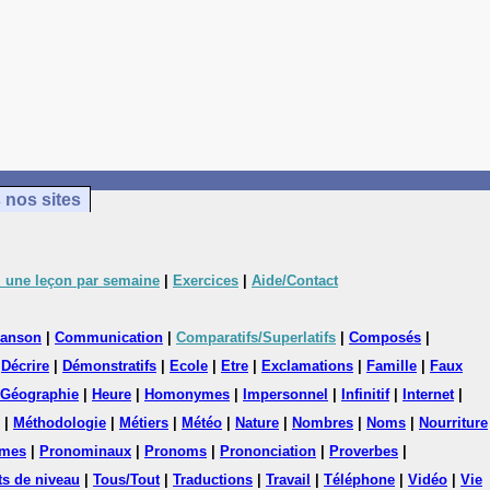
 nos sites
 une leçon par semaine
|
Exercices
|
Aide/Contact
anson
|
Communication
|
Comparatifs/Superlatifs
|
Composés
|
|
Décrire
|
Démonstratifs
|
Ecole
|
Etre
|
Exclamations
|
Famille
|
Faux
Géographie
|
Heure
|
Homonymes
|
Impersonnel
|
Infinitif
|
Internet
|
|
Méthodologie
|
Métiers
|
Météo
|
Nature
|
Nombres
|
Noms
|
Nourriture
mes
|
Pronominaux
|
Pronoms
|
Prononciation
|
Proverbes
|
ts de niveau
|
Tous/Tout
|
Traductions
|
Travail
|
Téléphone
|
Vidéo
|
Vie