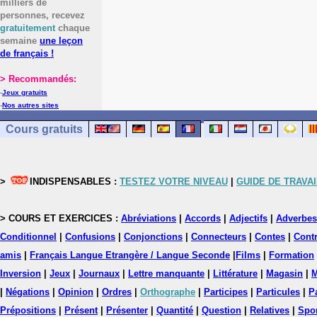
milliers de
personnes, recevez
gratuitement
chaque
semaine
une leçon
de français !
> Recommandés:
-
Jeux gratuits
-
Nos autres sites
Cours gratuits
>
INDISPENSABLES :
TESTEZ VOTRE NIVEAU
|
GUIDE DE TRAVAI
> COURS ET EXERCICES :
Abréviations
|
Accords
|
Adjectifs
|
Adverbes
Conditionnel
|
Confusions
|
Conjonctions
|
Connecteurs
|
Contes
|
Contr
amis
|
Français Langue Etrangère / Langue Seconde
|
Films
|
Formation
Inversion
|
Jeux
|
Journaux
|
Lettre manquante
|
Littérature
|
Magasin
|
M
|
Négations
|
Opinion
|
Ordres
|
Orthographe
|
Participes
|
Particules
|
P
Prépositions
|
Présent
|
Présenter
|
Quantité
|
Question
|
Relatives
|
Spo