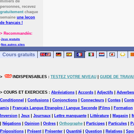
milliers de
personnes, recevez
gratuitement
chaque
semaine
une leçon
de français !
> Recommandés:
-
Jeux gratuits
-
Nos autres sites
Cours gratuits
>
INDISPENSABLES :
TESTEZ VOTRE NIVEAU
|
GUIDE DE TRAVAI
> COURS ET EXERCICES :
Abréviations
|
Accords
|
Adjectifs
|
Adverbes
Conditionnel
|
Confusions
|
Conjonctions
|
Connecteurs
|
Contes
|
Contr
amis
|
Français Langue Etrangère / Langue Seconde
|
Films
|
Formation
Inversion
|
Jeux
|
Journaux
|
Lettre manquante
|
Littérature
|
Magasin
|
M
|
Négations
|
Opinion
|
Ordres
|
Orthographe
|
Participes
|
Particules
|
P
Prépositions
|
Présent
|
Présenter
|
Quantité
|
Question
|
Relatives
|
Spo