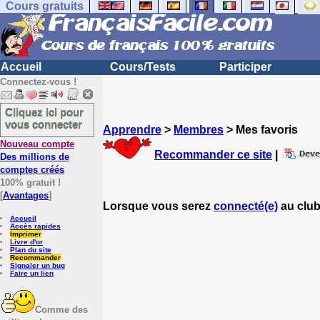
Cours gratuits
Accueil
Cours/Tests
Participer
Connectez-vous !
Cliquez ici pour
vous connecter
Apprendre
>
Membres
> Mes favoris
Nouveau compte
Recommander ce site
|
Des millions de
comptes créés
100% gratuit !
[
Avantages
]
Lorsque vous serez
connecté(e)
au club
Accueil
Accès rapides
Imprimer
Livre d'or
Plan du site
Recommander
Signaler un bug
Faire un lien
Comme des