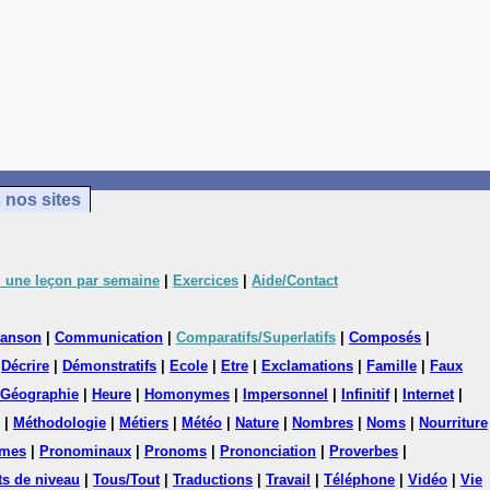
 nos sites
 une leçon par semaine
|
Exercices
|
Aide/Contact
anson
|
Communication
|
Comparatifs/Superlatifs
|
Composés
|
|
Décrire
|
Démonstratifs
|
Ecole
|
Etre
|
Exclamations
|
Famille
|
Faux
Géographie
|
Heure
|
Homonymes
|
Impersonnel
|
Infinitif
|
Internet
|
|
Méthodologie
|
Métiers
|
Météo
|
Nature
|
Nombres
|
Noms
|
Nourriture
mes
|
Pronominaux
|
Pronoms
|
Prononciation
|
Proverbes
|
ts de niveau
|
Tous/Tout
|
Traductions
|
Travail
|
Téléphone
|
Vidéo
|
Vie