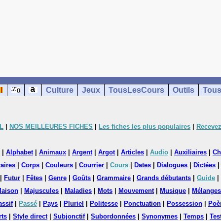
Culture
Jeux
TousLesCours
Outils
Tous
L
|
NOS MEILLEURES FICHES
|
Les fiches les plus populaires
|
Recevez
|
Alphabet
|
Animaux
|
Argent
|
Argot
|
Articles
|
Audio
|
Auxiliaires
|
Ch
aires
|
Corps
|
Couleurs
|
Courrier
|
Cours
|
Dates
|
Dialogues
|
Dictées
|
Futur
|
Fêtes
|
Genre
|
Goûts
|
Grammaire
|
Grands débutants
|
Guide
|
aison
|
Majuscules
|
Maladies
|
Mots
|
Mouvement
|
Musique
|
Mélanges
assif
|
Passé
|
Pays
|
Pluriel
|
Politesse
|
Ponctuation
|
Possession
|
Poè
rts
|
Style direct
|
Subjonctif
|
Subordonnées
|
Synonymes
|
Temps
|
Tes