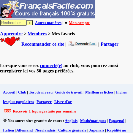
Autres matières
| 🔸
Mon compte
Apprendre
>
Membres
> Mes favoris
Recommander ce site
|
|
Partager
Lorsque vous serez
connecté(e)
au club, vous pourrez aussi
enregistrer ici vos 50 pages préférées.
Accueil
|
Club
|
Test de niveau
|
Guide de travail
|
Meilleures fiches
|
Fiches
les plus populaires
|
Partager
|
Livre d'or
Recevoir 1 leçon gratuite par semaine
💡 Nos autres sites gratuits de cours :
Anglais
|
Mathématiques
|
Espagnol
|
Italien
|
Allemand
|
Néerlandais
|
Culture générale
|
Japonais
|
Rapidité au