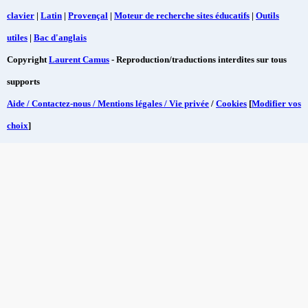
clavier
|
Latin
|
Provençal
|
Moteur de recherche sites éducatifs
|
Outils
utiles
|
Bac d'anglais
Copyright
Laurent Camus
- Reproduction/traductions interdites sur tous
supports
Aide / Contactez-nous / Mentions légales / Vie privée
/
Cookies
[
Modifier vos
choix
]