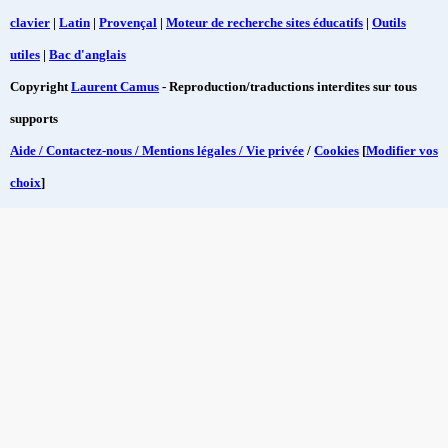
clavier
|
Latin
|
Provençal
|
Moteur de recherche sites éducatifs
|
Outils
utiles
|
Bac d'anglais
Copyright
Laurent Camus
- Reproduction/traductions interdites sur tous
supports
Aide / Contactez-nous / Mentions légales / Vie privée
/
Cookies
[
Modifier vos
choix
]