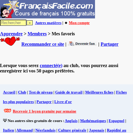
Autres matières
| 🔸
Mon compte
Apprendre
>
Membres
> Mes favoris
Recommander ce site
|
|
Partager
Lorsque vous serez
connecté(e)
au club, vous pourrez aussi
enregistrer ici vos 50 pages préférées.
Accueil
|
Club
|
Test de niveau
|
Guide de travail
|
Meilleures fiches
|
Fiches
les plus populaires
|
Partager
|
Livre d'or
Recevoir 1 leçon gratuite par semaine
💡 Nos autres sites gratuits de cours :
Anglais
|
Mathématiques
|
Espagnol
|
Italien
|
Allemand
|
Néerlandais
|
Culture générale
|
Japonais
|
Rapidité au