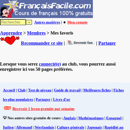
Autres matières
| 🔸
Mon compte
Apprendre
>
Membres
> Mes favoris
Recommander ce site
|
|
Partager
Lorsque vous serez
connecté(e)
au club, vous pourrez aussi
enregistrer ici vos 50 pages préférées.
Accueil
|
Club
|
Test de niveau
|
Guide de travail
|
Meilleures fiches
|
Fiches
les plus populaires
|
Partager
|
Livre d'or
Recevoir 1 leçon gratuite par semaine
💡 Nos autres sites gratuits de cours :
Anglais
|
Mathématiques
|
Espagnol
|
Italien
|
Allemand
|
Néerlandais
|
Culture générale
|
Japonais
|
Rapidité au