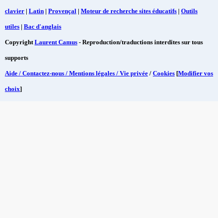
clavier
|
Latin
|
Provençal
|
Moteur de recherche sites éducatifs
|
Outils
utiles
|
Bac d'anglais
Copyright
Laurent Camus
- Reproduction/traductions interdites sur tous
supports
Aide / Contactez-nous / Mentions légales / Vie privée
/
Cookies
[
Modifier vos
choix
]