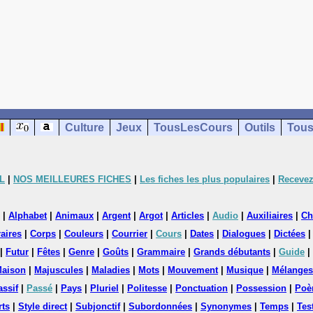
Culture
Jeux
TousLesCours
Outils
Tous
L
|
NOS MEILLEURES FICHES
|
Les fiches les plus populaires
|
Recevez
|
Alphabet
|
Animaux
|
Argent
|
Argot
|
Articles
|
Audio
|
Auxiliaires
|
Ch
aires
|
Corps
|
Couleurs
|
Courrier
|
Cours
|
Dates
|
Dialogues
|
Dictées
|
Futur
|
Fêtes
|
Genre
|
Goûts
|
Grammaire
|
Grands débutants
|
Guide
|
aison
|
Majuscules
|
Maladies
|
Mots
|
Mouvement
|
Musique
|
Mélanges
assif
|
Passé
|
Pays
|
Pluriel
|
Politesse
|
Ponctuation
|
Possession
|
Poè
rts
|
Style direct
|
Subjonctif
|
Subordonnées
|
Synonymes
|
Temps
|
Tes