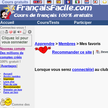
Cours gratuits
Accueil
Cours/Tests
Participer
Connectez-vous !
Cliquez ici pour
vous connecter
Apprendre
>
Membres
> Mes favoris
Nouveau compte
Recommander ce site
|
Des millions de
comptes créés
100% gratuit !
[
Avantages
]
Lorsque vous serez
connecté(e)
au club
Accueil
Accès rapides
Imprimer
Livre d'or
Plan du site
Recommander
Signaler un bug
Faire un lien
Comme des