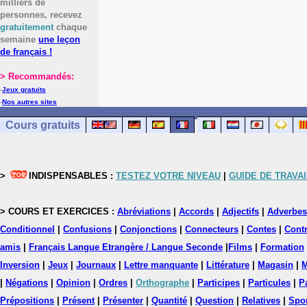
milliers de
personnes, recevez
gratuitement
chaque
semaine
une leçon
de français !
> Recommandés:
-
Jeux gratuits
-
Nos autres sites
Cours gratuits
>
INDISPENSABLES :
TESTEZ VOTRE NIVEAU
|
GUIDE DE TRAVAI
> COURS ET EXERCICES :
Abréviations
|
Accords
|
Adjectifs
|
Adverbes
Conditionnel
|
Confusions
|
Conjonctions
|
Connecteurs
|
Contes
|
Contr
amis
|
Français Langue Etrangère / Langue Seconde
|
Films
|
Formation
Inversion
|
Jeux
|
Journaux
|
Lettre manquante
|
Littérature
|
Magasin
|
M
|
Négations
|
Opinion
|
Ordres
|
Orthographe
|
Participes
|
Particules
|
P
Prépositions
|
Présent
|
Présenter
|
Quantité
|
Question
|
Relatives
|
Spo