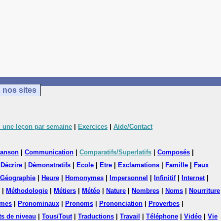
 nos sites
 une leçon par semaine
|
Exercices
|
Aide/Contact
anson
|
Communication
|
Comparatifs/Superlatifs
|
Composés
|
|
Décrire
|
Démonstratifs
|
Ecole
|
Etre
|
Exclamations
|
Famille
|
Faux
Géographie
|
Heure
|
Homonymes
|
Impersonnel
|
Infinitif
|
Internet
|
|
Méthodologie
|
Métiers
|
Météo
|
Nature
|
Nombres
|
Noms
|
Nourriture
mes
|
Pronominaux
|
Pronoms
|
Prononciation
|
Proverbes
|
ts de niveau
|
Tous/Tout
|
Traductions
|
Travail
|
Téléphone
|
Vidéo
|
Vie