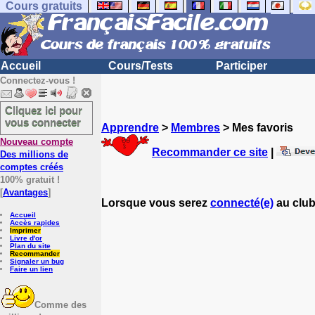
Cours gratuits
Accueil
Cours/Tests
Participer
Connectez-vous !
Cliquez ici pour
vous connecter
Apprendre
>
Membres
> Mes favoris
Nouveau compte
Recommander ce site
|
Des millions de
comptes créés
100% gratuit !
[
Avantages
]
Lorsque vous serez
connecté(e)
au club
Accueil
Accès rapides
Imprimer
Livre d'or
Plan du site
Recommander
Signaler un bug
Faire un lien
Comme des