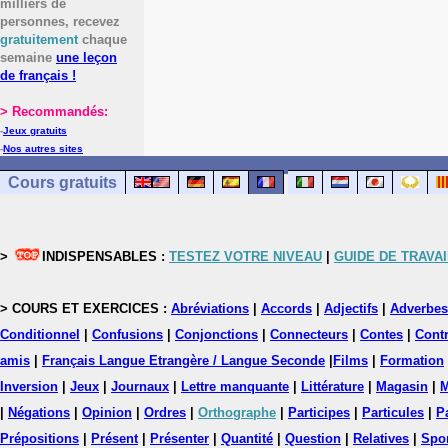
milliers de
personnes, recevez
gratuitement
chaque
semaine
une leçon
de français !
> Recommandés:
-
Jeux gratuits
-
Nos autres sites
Cours gratuits
>
INDISPENSABLES :
TESTEZ VOTRE NIVEAU
|
GUIDE DE TRAVAI
> COURS ET EXERCICES :
Abréviations
|
Accords
|
Adjectifs
|
Adverbes
Conditionnel
|
Confusions
|
Conjonctions
|
Connecteurs
|
Contes
|
Contr
amis
|
Français Langue Etrangère / Langue Seconde
|
Films
|
Formation
Inversion
|
Jeux
|
Journaux
|
Lettre manquante
|
Littérature
|
Magasin
|
M
|
Négations
|
Opinion
|
Ordres
|
Orthographe
|
Participes
|
Particules
|
P
Prépositions
|
Présent
|
Présenter
|
Quantité
|
Question
|
Relatives
|
Spo