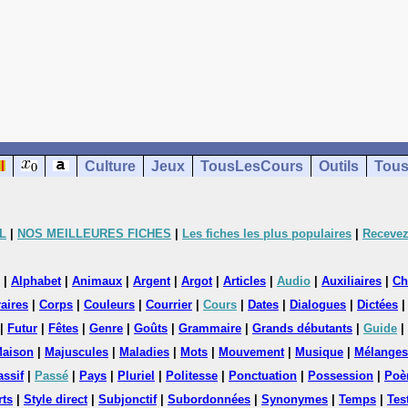
Culture
Jeux
TousLesCours
Outils
Tous
L
|
NOS MEILLEURES FICHES
|
Les fiches les plus populaires
|
Recevez
|
Alphabet
|
Animaux
|
Argent
|
Argot
|
Articles
|
Audio
|
Auxiliaires
|
Ch
aires
|
Corps
|
Couleurs
|
Courrier
|
Cours
|
Dates
|
Dialogues
|
Dictées
|
Futur
|
Fêtes
|
Genre
|
Goûts
|
Grammaire
|
Grands débutants
|
Guide
|
aison
|
Majuscules
|
Maladies
|
Mots
|
Mouvement
|
Musique
|
Mélanges
assif
|
Passé
|
Pays
|
Pluriel
|
Politesse
|
Ponctuation
|
Possession
|
Poè
rts
|
Style direct
|
Subjonctif
|
Subordonnées
|
Synonymes
|
Temps
|
Tes