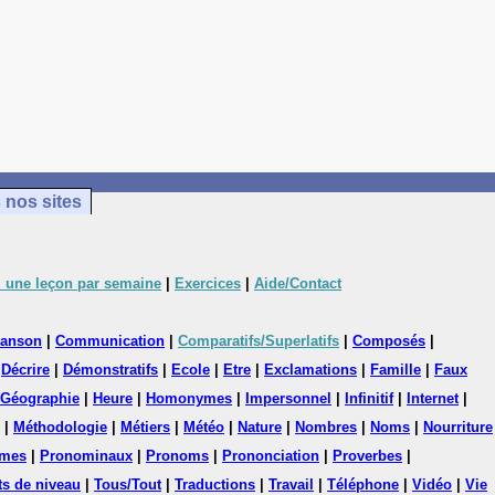
 nos sites
 une leçon par semaine
|
Exercices
|
Aide/Contact
anson
|
Communication
|
Comparatifs/Superlatifs
|
Composés
|
|
Décrire
|
Démonstratifs
|
Ecole
|
Etre
|
Exclamations
|
Famille
|
Faux
Géographie
|
Heure
|
Homonymes
|
Impersonnel
|
Infinitif
|
Internet
|
|
Méthodologie
|
Métiers
|
Météo
|
Nature
|
Nombres
|
Noms
|
Nourriture
mes
|
Pronominaux
|
Pronoms
|
Prononciation
|
Proverbes
|
ts de niveau
|
Tous/Tout
|
Traductions
|
Travail
|
Téléphone
|
Vidéo
|
Vie