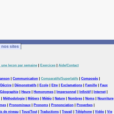
 nos sites
 une leçon par semaine
|
Exercices
|
Aide/Contact
anson
|
Communication
|
Comparatifs/Superlatifs
|
Composés
|
|
Décrire
|
Démonstratifs
|
Ecole
|
Etre
|
Exclamations
|
Famille
|
Faux
Géographie
|
Heure
|
Homonymes
|
Impersonnel
|
Infinitif
|
Internet
|
|
Méthodologie
|
Métiers
|
Météo
|
Nature
|
Nombres
|
Noms
|
Nourriture
mes
|
Pronominaux
|
Pronoms
|
Prononciation
|
Proverbes
|
ts de niveau
|
Tous/Tout
|
Traductions
|
Travail
|
Téléphone
|
Vidéo
|
Vie