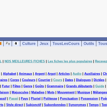
Culture
Jeux
TousLesCours
Outils
Tous
L
|
NOS MEILLEURES FICHES
|
Les fiches les plus populaires
|
Recevez
|
Alphabet
|
Animaux
|
Argent
|
Argot
|
Articles
|
Audio
|
Auxiliaires
|
Ch
aires
|
Corps
|
Couleurs
|
Courrier
|
Cours
|
Dates
|
Dialogues
|
Dictées
|
Futur
|
Fêtes
|
Genre
|
Goûts
|
Grammaire
|
Grands débutants
|
Guide
|
aison
|
Majuscules
|
Maladies
|
Mots
|
Mouvement
|
Musique
|
Mélanges
assif
|
Passé
|
Pays
|
Pluriel
|
Politesse
|
Ponctuation
|
Possession
|
Poè
rts
|
Style direct
|
Subjonctif
|
Subordonnées
|
Synonymes
|
Temps
|
Tes