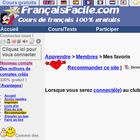
Cours gratuits
Accueil
Cours/Tests
Participer
Connectez-vous !
Cliquez ici pour
vous connecter
Apprendre
>
Membres
> Mes favoris
Nouveau compte
Recommander ce site
|
Des millions de
comptes créés
100% gratuit !
[
Avantages
]
Lorsque vous serez
connecté(e)
au club
Accueil
Accès rapides
Imprimer
Livre d'or
Plan du site
Recommander
Signaler un bug
Faire un lien
Comme des