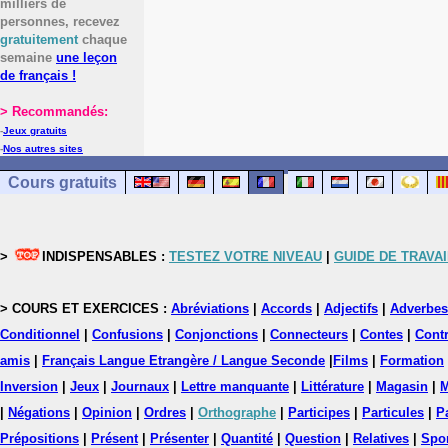
milliers de
personnes, recevez
gratuitement
chaque
semaine
une leçon
de français !
> Recommandés:
-
Jeux gratuits
-
Nos autres sites
Cours gratuits
>
INDISPENSABLES :
TESTEZ VOTRE NIVEAU
|
GUIDE DE TRAVAI
> COURS ET EXERCICES :
Abréviations
|
Accords
|
Adjectifs
|
Adverbes
Conditionnel
|
Confusions
|
Conjonctions
|
Connecteurs
|
Contes
|
Contr
amis
|
Français Langue Etrangère / Langue Seconde
|
Films
|
Formation
Inversion
|
Jeux
|
Journaux
|
Lettre manquante
|
Littérature
|
Magasin
|
M
|
Négations
|
Opinion
|
Ordres
|
Orthographe
|
Participes
|
Particules
|
P
Prépositions
|
Présent
|
Présenter
|
Quantité
|
Question
|
Relatives
|
Spo