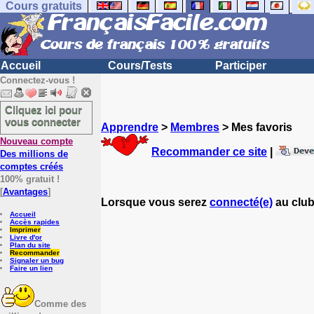
Cours gratuits
Accueil
Cours/Tests
Participer
Connectez-vous !
Cliquez ici pour
vous connecter
Apprendre
>
Membres
> Mes favoris
Nouveau compte
Recommander ce site
|
Des millions de
comptes créés
100% gratuit !
[
Avantages
]
Lorsque vous serez
connecté(e)
au club
Accueil
Accès rapides
Imprimer
Livre d'or
Plan du site
Recommander
Signaler un bug
Faire un lien
Comme des