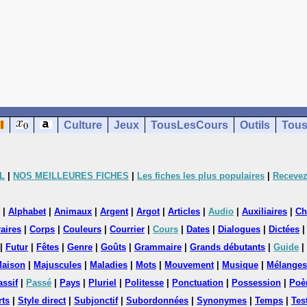
Culture
Jeux
TousLesCours
Outils
Tous
L
|
NOS MEILLEURES FICHES
|
Les fiches les plus populaires
|
Recevez
|
Alphabet
|
Animaux
|
Argent
|
Argot
|
Articles
|
Audio
|
Auxiliaires
|
Ch
aires
|
Corps
|
Couleurs
|
Courrier
|
Cours
|
Dates
|
Dialogues
|
Dictées
|
Futur
|
Fêtes
|
Genre
|
Goûts
|
Grammaire
|
Grands débutants
|
Guide
|
aison
|
Majuscules
|
Maladies
|
Mots
|
Mouvement
|
Musique
|
Mélanges
assif
|
Passé
|
Pays
|
Pluriel
|
Politesse
|
Ponctuation
|
Possession
|
Poè
rts
|
Style direct
|
Subjonctif
|
Subordonnées
|
Synonymes
|
Temps
|
Tes