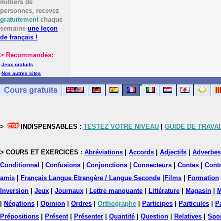
milliers de
personnes, recevez
gratuitement
chaque
semaine
une leçon
de français !
> Recommandés:
-
Jeux gratuits
-
Nos autres sites
Cours gratuits
>
INDISPENSABLES :
TESTEZ VOTRE NIVEAU
|
GUIDE DE TRAVAI
> COURS ET EXERCICES :
Abréviations
|
Accords
|
Adjectifs
|
Adverbes
Conditionnel
|
Confusions
|
Conjonctions
|
Connecteurs
|
Contes
|
Contr
amis
|
Français Langue Etrangère / Langue Seconde
|
Films
|
Formation
Inversion
|
Jeux
|
Journaux
|
Lettre manquante
|
Littérature
|
Magasin
|
M
|
Négations
|
Opinion
|
Ordres
|
Orthographe
|
Participes
|
Particules
|
P
Prépositions
|
Présent
|
Présenter
|
Quantité
|
Question
|
Relatives
|
Spo