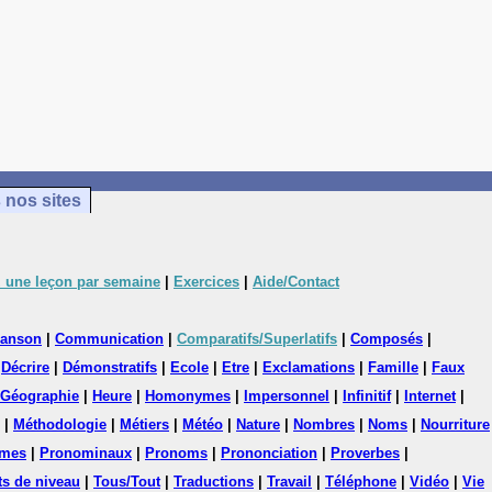
 nos sites
 une leçon par semaine
|
Exercices
|
Aide/Contact
anson
|
Communication
|
Comparatifs/Superlatifs
|
Composés
|
|
Décrire
|
Démonstratifs
|
Ecole
|
Etre
|
Exclamations
|
Famille
|
Faux
Géographie
|
Heure
|
Homonymes
|
Impersonnel
|
Infinitif
|
Internet
|
|
Méthodologie
|
Métiers
|
Météo
|
Nature
|
Nombres
|
Noms
|
Nourriture
mes
|
Pronominaux
|
Pronoms
|
Prononciation
|
Proverbes
|
ts de niveau
|
Tous/Tout
|
Traductions
|
Travail
|
Téléphone
|
Vidéo
|
Vie