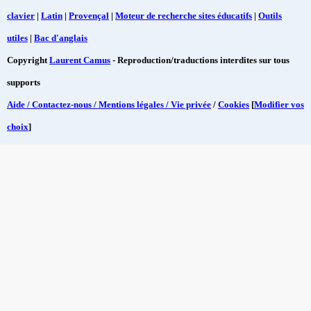
clavier
|
Latin
|
Provençal
|
Moteur de recherche sites éducatifs
|
Outils
utiles
|
Bac d'anglais
Copyright
Laurent Camus
- Reproduction/traductions interdites sur tous
supports
Aide / Contactez-nous / Mentions légales / Vie privée
/
Cookies
[
Modifier vos
choix
]