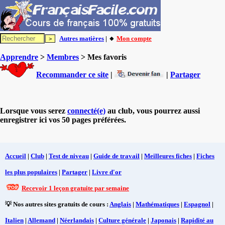
Autres matières
| 🔸
Mon compte
Apprendre
>
Membres
> Mes favoris
Recommander ce site
|
|
Partager
Lorsque vous serez
connecté(e)
au club, vous pourrez aussi
enregistrer ici vos 50 pages préférées.
Accueil
|
Club
|
Test de niveau
|
Guide de travail
|
Meilleures fiches
|
Fiches
les plus populaires
|
Partager
|
Livre d'or
Recevoir 1 leçon gratuite par semaine
💡 Nos autres sites gratuits de cours :
Anglais
|
Mathématiques
|
Espagnol
|
Italien
|
Allemand
|
Néerlandais
|
Culture générale
|
Japonais
|
Rapidité au