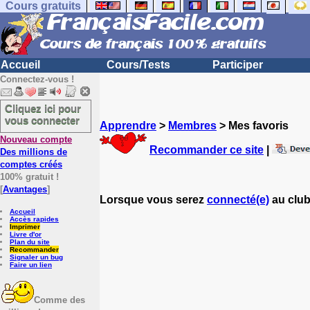
Cours gratuits
Accueil
Cours/Tests
Participer
Connectez-vous !
Cliquez ici pour
vous connecter
Apprendre
>
Membres
> Mes favoris
Nouveau compte
Recommander ce site
|
Des millions de
comptes créés
100% gratuit !
[
Avantages
]
Lorsque vous serez
connecté(e)
au club
Accueil
Accès rapides
Imprimer
Livre d'or
Plan du site
Recommander
Signaler un bug
Faire un lien
Comme des