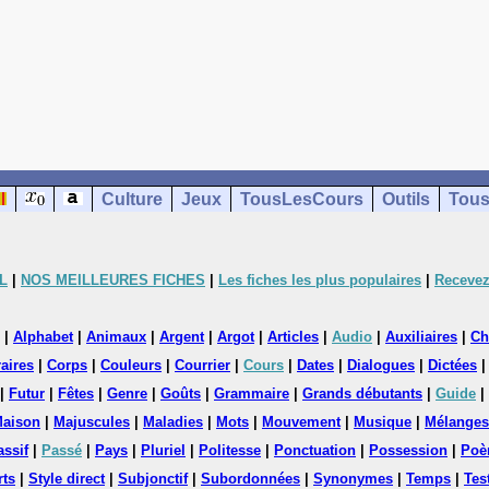
Culture
Jeux
TousLesCours
Outils
Tous
L
|
NOS MEILLEURES FICHES
|
Les fiches les plus populaires
|
Recevez
|
Alphabet
|
Animaux
|
Argent
|
Argot
|
Articles
|
Audio
|
Auxiliaires
|
Ch
aires
|
Corps
|
Couleurs
|
Courrier
|
Cours
|
Dates
|
Dialogues
|
Dictées
|
Futur
|
Fêtes
|
Genre
|
Goûts
|
Grammaire
|
Grands débutants
|
Guide
|
aison
|
Majuscules
|
Maladies
|
Mots
|
Mouvement
|
Musique
|
Mélanges
assif
|
Passé
|
Pays
|
Pluriel
|
Politesse
|
Ponctuation
|
Possession
|
Poè
rts
|
Style direct
|
Subjonctif
|
Subordonnées
|
Synonymes
|
Temps
|
Tes