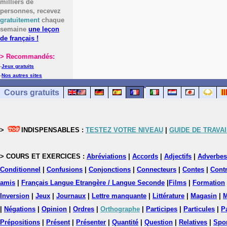
milliers de
personnes, recevez
gratuitement
chaque
semaine
une leçon
de français !
> Recommandés:
-
Jeux gratuits
-
Nos autres sites
Cours gratuits
>
INDISPENSABLES :
TESTEZ VOTRE NIVEAU
|
GUIDE DE TRAVAI
> COURS ET EXERCICES :
Abréviations
|
Accords
|
Adjectifs
|
Adverbes
Conditionnel
|
Confusions
|
Conjonctions
|
Connecteurs
|
Contes
|
Contr
amis
|
Français Langue Etrangère / Langue Seconde
|
Films
|
Formation
Inversion
|
Jeux
|
Journaux
|
Lettre manquante
|
Littérature
|
Magasin
|
M
|
Négations
|
Opinion
|
Ordres
|
Orthographe
|
Participes
|
Particules
|
P
Prépositions
|
Présent
|
Présenter
|
Quantité
|
Question
|
Relatives
|
Spo