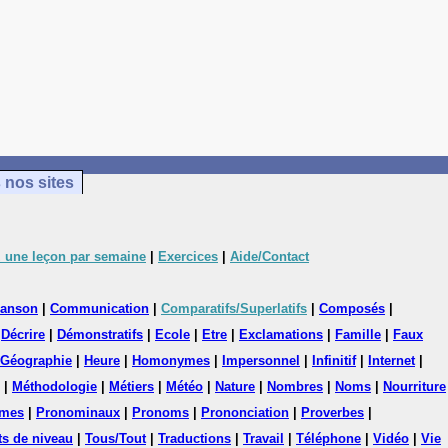
 nos sites
 une leçon par semaine
|
Exercices
|
Aide/Contact
anson
|
Communication
|
Comparatifs/Superlatifs
|
Composés
|
|
Décrire
|
Démonstratifs
|
Ecole
|
Etre
|
Exclamations
|
Famille
|
Faux
Géographie
|
Heure
|
Homonymes
|
Impersonnel
|
Infinitif
|
Internet
|
|
Méthodologie
|
Métiers
|
Météo
|
Nature
|
Nombres
|
Noms
|
Nourriture
mes
|
Pronominaux
|
Pronoms
|
Prononciation
|
Proverbes
|
ts de niveau
|
Tous/Tout
|
Traductions
|
Travail
|
Téléphone
|
Vidéo
|
Vie