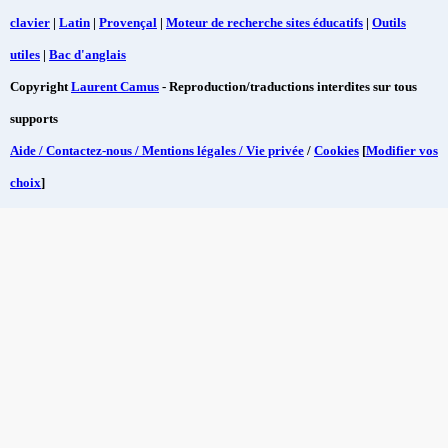
clavier
|
Latin
|
Provençal
|
Moteur de recherche sites éducatifs
|
Outils
utiles
|
Bac d'anglais
Copyright
Laurent Camus
- Reproduction/traductions interdites sur tous
supports
Aide / Contactez-nous / Mentions légales / Vie privée
/
Cookies
[
Modifier vos
choix
]