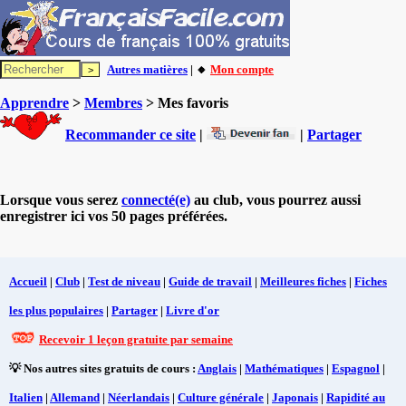
Autres matières
| 🔸
Mon compte
Apprendre
>
Membres
> Mes favoris
Recommander ce site
|
|
Partager
Lorsque vous serez
connecté(e)
au club, vous pourrez aussi
enregistrer ici vos 50 pages préférées.
Accueil
|
Club
|
Test de niveau
|
Guide de travail
|
Meilleures fiches
|
Fiches
les plus populaires
|
Partager
|
Livre d'or
Recevoir 1 leçon gratuite par semaine
💡 Nos autres sites gratuits de cours :
Anglais
|
Mathématiques
|
Espagnol
|
Italien
|
Allemand
|
Néerlandais
|
Culture générale
|
Japonais
|
Rapidité au