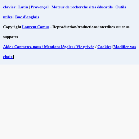
clavier
|
Latin
|
Provençal
|
Moteur de recherche sites éducatifs
|
Outils
utiles
|
Bac d'anglais
Copyright
Laurent Camus
- Reproduction/traductions interdites sur tous
supports
Aide / Contactez-nous / Mentions légales / Vie privée
/
Cookies
[
Modifier vos
choix
]