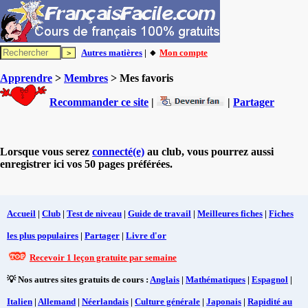
Autres matières
| 🔸
Mon compte
Apprendre
>
Membres
> Mes favoris
Recommander ce site
|
|
Partager
Lorsque vous serez
connecté(e)
au club, vous pourrez aussi
enregistrer ici vos 50 pages préférées.
Accueil
|
Club
|
Test de niveau
|
Guide de travail
|
Meilleures fiches
|
Fiches
les plus populaires
|
Partager
|
Livre d'or
Recevoir 1 leçon gratuite par semaine
💡 Nos autres sites gratuits de cours :
Anglais
|
Mathématiques
|
Espagnol
|
Italien
|
Allemand
|
Néerlandais
|
Culture générale
|
Japonais
|
Rapidité au