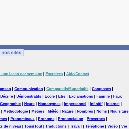
 nos sites
 une leçon par semaine
|
Exercices
|
Aide/Contact
anson
|
Communication
|
Comparatifs/Superlatifs
|
Composés
|
|
Décrire
|
Démonstratifs
|
Ecole
|
Etre
|
Exclamations
|
Famille
|
Faux
Géographie
|
Heure
|
Homonymes
|
Impersonnel
|
Infinitif
|
Internet
|
|
Méthodologie
|
Métiers
|
Météo
|
Nature
|
Nombres
|
Noms
|
Nourriture
mes
|
Pronominaux
|
Pronoms
|
Prononciation
|
Proverbes
|
ts de niveau
|
Tous/Tout
|
Traductions
|
Travail
|
Téléphone
|
Vidéo
|
Vie