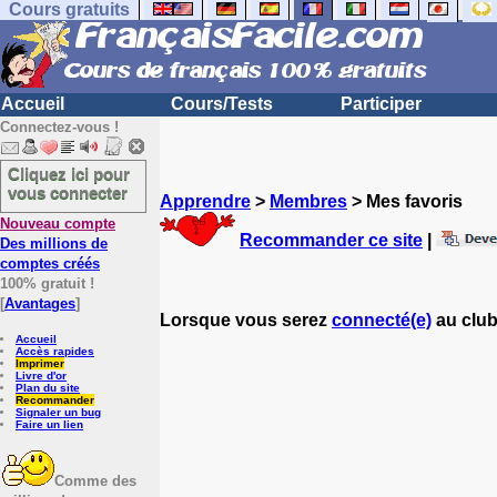
Cours gratuits
Accueil
Cours/Tests
Participer
Connectez-vous !
Cliquez ici pour
vous connecter
Apprendre
>
Membres
> Mes favoris
Nouveau compte
Recommander ce site
|
Des millions de
comptes créés
100% gratuit !
[
Avantages
]
Lorsque vous serez
connecté(e)
au club
Accueil
Accès rapides
Imprimer
Livre d'or
Plan du site
Recommander
Signaler un bug
Faire un lien
Comme des