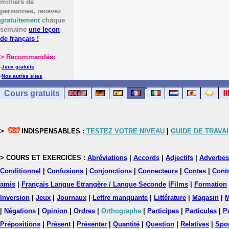
milliers de
personnes, recevez
gratuitement
chaque
semaine
une leçon
de français !
> Recommandés:
-
Jeux gratuits
-
Nos autres sites
Cours gratuits
>
INDISPENSABLES :
TESTEZ VOTRE NIVEAU
|
GUIDE DE TRAVAI
> COURS ET EXERCICES :
Abréviations
|
Accords
|
Adjectifs
|
Adverbes
Conditionnel
|
Confusions
|
Conjonctions
|
Connecteurs
|
Contes
|
Contr
amis
|
Français Langue Etrangère / Langue Seconde
|
Films
|
Formation
Inversion
|
Jeux
|
Journaux
|
Lettre manquante
|
Littérature
|
Magasin
|
M
|
Négations
|
Opinion
|
Ordres
|
Orthographe
|
Participes
|
Particules
|
P
Prépositions
|
Présent
|
Présenter
|
Quantité
|
Question
|
Relatives
|
Spo