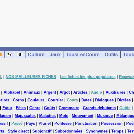
Culture
Jeux
TousLesCours
Outils
Tous
L
|
NOS MEILLEURES FICHES
|
Les fiches les plus populaires
|
Recevez
|
Alphabet
|
Animaux
|
Argent
|
Argot
|
Articles
|
Audio
|
Auxiliaires
|
Ch
aires
|
Corps
|
Couleurs
|
Courrier
|
Cours
|
Dates
|
Dialogues
|
Dictées
|
Futur
|
Fêtes
|
Genre
|
Goûts
|
Grammaire
|
Grands débutants
|
Guide
|
aison
|
Majuscules
|
Maladies
|
Mots
|
Mouvement
|
Musique
|
Mélanges
assif
|
Passé
|
Pays
|
Pluriel
|
Politesse
|
Ponctuation
|
Possession
|
Poè
rts
|
Style direct
|
Subjonctif
|
Subordonnées
|
Synonymes
|
Temps
|
Tes