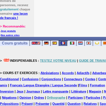
milliers de
personnes, recevez
gratuitement
chaque
semaine
une leçon
de français !
> Recommandés:
-
Jeux gratuits
-
Nos autres sites
Cours gratuits
>
INDISPENSABLES :
TESTEZ VOTRE NIVEAU
|
GUIDE DE TRAVAI
> COURS ET EXERCICES :
Abréviations
|
Accords
|
Adjectifs
|
Adverbes
Conditionnel
|
Confusions
|
Conjonctions
|
Connecteurs
|
Contes
|
Contr
amis
|
Français Langue Etrangère / Langue Seconde
|
Films
|
Formation
Inversion
|
Jeux
|
Journaux
|
Lettre manquante
|
Littérature
|
Magasin
|
M
|
Négations
|
Opinion
|
Ordres
|
Orthographe
|
Participes
|
Particules
|
P
Prépositions
|
Présent
|
Présenter
|
Quantité
|
Question
|
Relatives
|
Spo