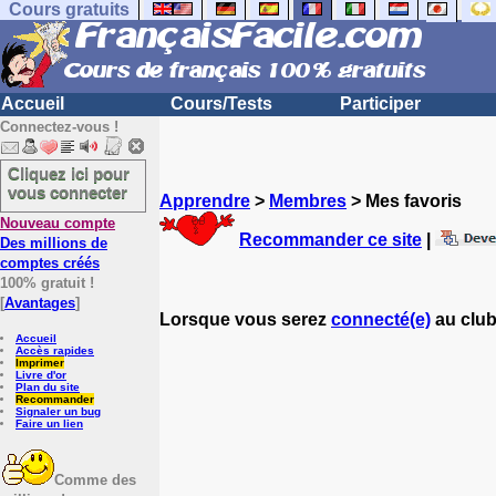
Cours gratuits
Accueil
Cours/Tests
Participer
Connectez-vous !
Cliquez ici pour
vous connecter
Apprendre
>
Membres
> Mes favoris
Nouveau compte
Recommander ce site
|
Des millions de
comptes créés
100% gratuit !
[
Avantages
]
Lorsque vous serez
connecté(e)
au club
Accueil
Accès rapides
Imprimer
Livre d'or
Plan du site
Recommander
Signaler un bug
Faire un lien
Comme des