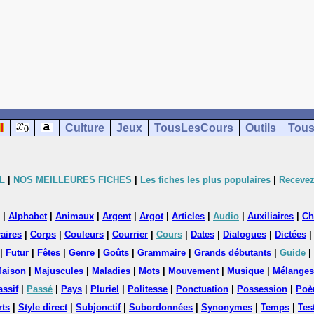
Culture
Jeux
TousLesCours
Outils
Tous
L
|
NOS MEILLEURES FICHES
|
Les fiches les plus populaires
|
Recevez
|
Alphabet
|
Animaux
|
Argent
|
Argot
|
Articles
|
Audio
|
Auxiliaires
|
Ch
aires
|
Corps
|
Couleurs
|
Courrier
|
Cours
|
Dates
|
Dialogues
|
Dictées
|
Futur
|
Fêtes
|
Genre
|
Goûts
|
Grammaire
|
Grands débutants
|
Guide
|
aison
|
Majuscules
|
Maladies
|
Mots
|
Mouvement
|
Musique
|
Mélanges
assif
|
Passé
|
Pays
|
Pluriel
|
Politesse
|
Ponctuation
|
Possession
|
Poè
rts
|
Style direct
|
Subjonctif
|
Subordonnées
|
Synonymes
|
Temps
|
Tes