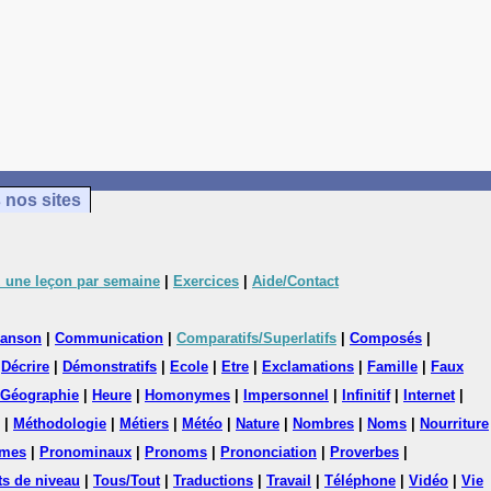
 nos sites
 une leçon par semaine
|
Exercices
|
Aide/Contact
anson
|
Communication
|
Comparatifs/Superlatifs
|
Composés
|
|
Décrire
|
Démonstratifs
|
Ecole
|
Etre
|
Exclamations
|
Famille
|
Faux
Géographie
|
Heure
|
Homonymes
|
Impersonnel
|
Infinitif
|
Internet
|
|
Méthodologie
|
Métiers
|
Météo
|
Nature
|
Nombres
|
Noms
|
Nourriture
mes
|
Pronominaux
|
Pronoms
|
Prononciation
|
Proverbes
|
ts de niveau
|
Tous/Tout
|
Traductions
|
Travail
|
Téléphone
|
Vidéo
|
Vie