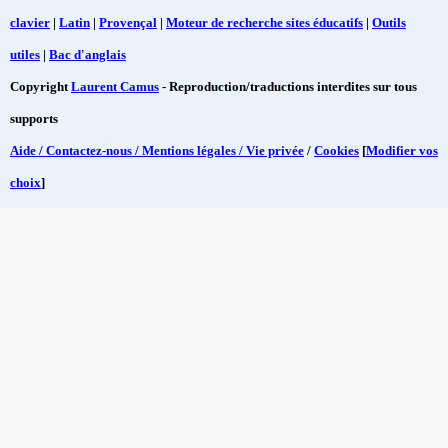
clavier
|
Latin
|
Provençal
|
Moteur de recherche sites éducatifs
|
Outils
utiles
|
Bac d'anglais
Copyright
Laurent Camus
- Reproduction/traductions interdites sur tous
supports
Aide / Contactez-nous / Mentions légales / Vie privée
/
Cookies
[
Modifier vos
choix
]