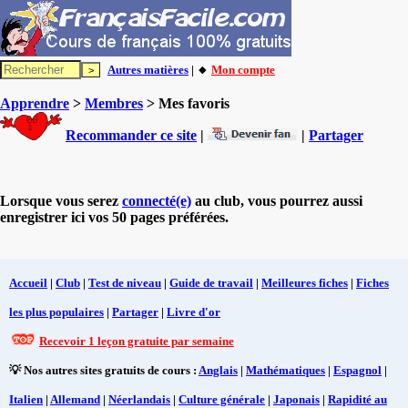
Autres matières
| 🔸
Mon compte
Apprendre
>
Membres
> Mes favoris
Recommander ce site
|
|
Partager
Lorsque vous serez
connecté(e)
au club, vous pourrez aussi
enregistrer ici vos 50 pages préférées.
Accueil
|
Club
|
Test de niveau
|
Guide de travail
|
Meilleures fiches
|
Fiches
les plus populaires
|
Partager
|
Livre d'or
Recevoir 1 leçon gratuite par semaine
💡 Nos autres sites gratuits de cours :
Anglais
|
Mathématiques
|
Espagnol
|
Italien
|
Allemand
|
Néerlandais
|
Culture générale
|
Japonais
|
Rapidité au