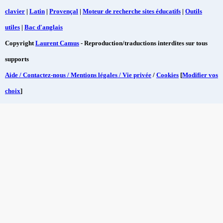
clavier
|
Latin
|
Provençal
|
Moteur de recherche sites éducatifs
|
Outils
utiles
|
Bac d'anglais
Copyright
Laurent Camus
- Reproduction/traductions interdites sur tous
supports
Aide / Contactez-nous / Mentions légales / Vie privée
/
Cookies
[
Modifier vos
choix
]