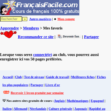
Autres matières
| 🔸
Mon compte
Apprendre
>
Membres
> Mes favoris
Recommander ce site
|
|
Partager
Lorsque vous serez
connecté(e)
au club, vous pourrez aussi
enregistrer ici vos 50 pages préférées.
Accueil
|
Club
|
Test de niveau
|
Guide de travail
|
Meilleures fiches
|
Fiches
les plus populaires
|
Partager
|
Livre d'or
Recevoir 1 leçon gratuite par semaine
💡 Nos autres sites gratuits de cours :
Anglais
|
Mathématiques
|
Espagnol
|
Italien
|
Allemand
|
Néerlandais
|
Culture générale
|
Japonais
|
Rapidité au