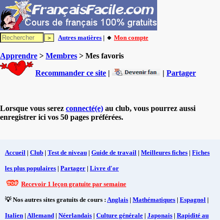
Autres matières
| 🔸
Mon compte
Apprendre
>
Membres
> Mes favoris
Recommander ce site
|
|
Partager
Lorsque vous serez
connecté(e)
au club, vous pourrez aussi
enregistrer ici vos 50 pages préférées.
Accueil
|
Club
|
Test de niveau
|
Guide de travail
|
Meilleures fiches
|
Fiches
les plus populaires
|
Partager
|
Livre d'or
Recevoir 1 leçon gratuite par semaine
💡 Nos autres sites gratuits de cours :
Anglais
|
Mathématiques
|
Espagnol
|
Italien
|
Allemand
|
Néerlandais
|
Culture générale
|
Japonais
|
Rapidité au