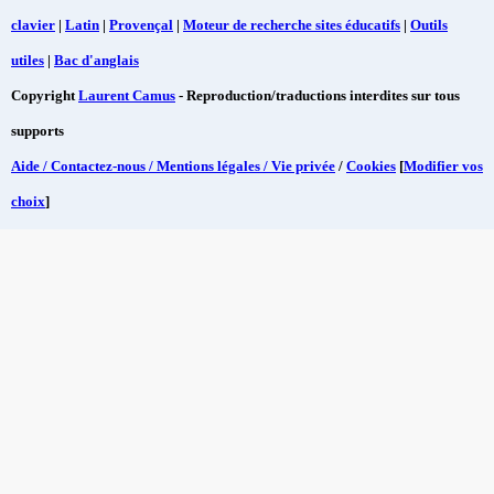
clavier
|
Latin
|
Provençal
|
Moteur de recherche sites éducatifs
|
Outils
utiles
|
Bac d'anglais
Copyright
Laurent Camus
- Reproduction/traductions interdites sur tous
supports
Aide / Contactez-nous / Mentions légales / Vie privée
/
Cookies
[
Modifier vos
choix
]