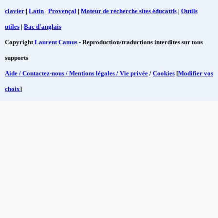
clavier
|
Latin
|
Provençal
|
Moteur de recherche sites éducatifs
|
Outils
utiles
|
Bac d'anglais
Copyright
Laurent Camus
- Reproduction/traductions interdites sur tous
supports
Aide / Contactez-nous / Mentions légales / Vie privée
/
Cookies
[
Modifier vos
choix
]