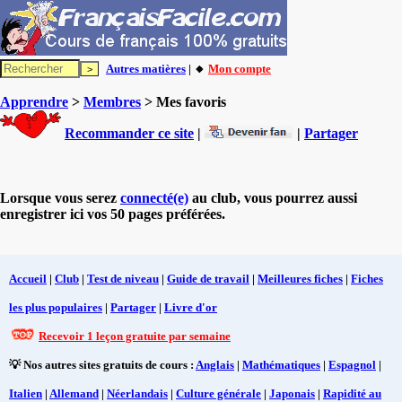
Autres matières
| 🔸
Mon compte
Apprendre
>
Membres
> Mes favoris
Recommander ce site
|
|
Partager
Lorsque vous serez
connecté(e)
au club, vous pourrez aussi
enregistrer ici vos 50 pages préférées.
Accueil
|
Club
|
Test de niveau
|
Guide de travail
|
Meilleures fiches
|
Fiches
les plus populaires
|
Partager
|
Livre d'or
Recevoir 1 leçon gratuite par semaine
💡 Nos autres sites gratuits de cours :
Anglais
|
Mathématiques
|
Espagnol
|
Italien
|
Allemand
|
Néerlandais
|
Culture générale
|
Japonais
|
Rapidité au