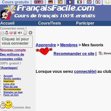
Cours gratuits
Accueil
Cours/Tests
Participer
Connectez-vous !
Cliquez ici pour
vous connecter
Apprendre
>
Membres
> Mes favoris
Nouveau compte
Recommander ce site
|
Des millions de
comptes créés
100% gratuit !
[
Avantages
]
Lorsque vous serez
connecté(e)
au club
Accueil
Accès rapides
Imprimer
Livre d'or
Plan du site
Recommander
Signaler un bug
Faire un lien
Comme des