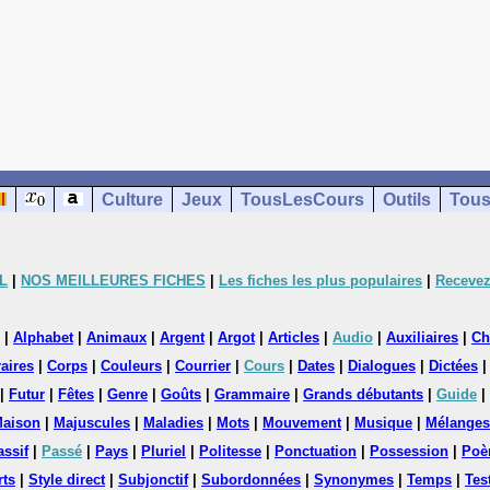
Culture
Jeux
TousLesCours
Outils
Tous
L
|
NOS MEILLEURES FICHES
|
Les fiches les plus populaires
|
Recevez
|
Alphabet
|
Animaux
|
Argent
|
Argot
|
Articles
|
Audio
|
Auxiliaires
|
Ch
aires
|
Corps
|
Couleurs
|
Courrier
|
Cours
|
Dates
|
Dialogues
|
Dictées
|
Futur
|
Fêtes
|
Genre
|
Goûts
|
Grammaire
|
Grands débutants
|
Guide
|
aison
|
Majuscules
|
Maladies
|
Mots
|
Mouvement
|
Musique
|
Mélanges
assif
|
Passé
|
Pays
|
Pluriel
|
Politesse
|
Ponctuation
|
Possession
|
Poè
rts
|
Style direct
|
Subjonctif
|
Subordonnées
|
Synonymes
|
Temps
|
Tes