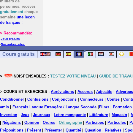
milliers de
personnes, recevez
gratuitement
chaque
semaine
une leçon
de français !
> Recommandés:
-
Jeux gratuits
-
Nos autres sites
Cours gratuits
>
INDISPENSABLES :
TESTEZ VOTRE NIVEAU
|
GUIDE DE TRAVAI
> COURS ET EXERCICES :
Abréviations
|
Accords
|
Adjectifs
|
Adverbes
Conditionnel
|
Confusions
|
Conjonctions
|
Connecteurs
|
Contes
|
Contr
amis
|
Français Langue Etrangère / Langue Seconde
|
Films
|
Formation
Inversion
|
Jeux
|
Journaux
|
Lettre manquante
|
Littérature
|
Magasin
|
M
|
Négations
|
Opinion
|
Ordres
|
Orthographe
|
Participes
|
Particules
|
P
Prépositions
|
Présent
|
Présenter
|
Quantité
|
Question
|
Relatives
|
Spo