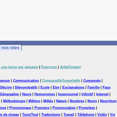
 nos sites
 une leçon par semaine
|
Exercices
|
Aide/Contact
anson
|
Communication
|
Comparatifs/Superlatifs
|
Composés
|
|
Décrire
|
Démonstratifs
|
Ecole
|
Etre
|
Exclamations
|
Famille
|
Faux
Géographie
|
Heure
|
Homonymes
|
Impersonnel
|
Infinitif
|
Internet
|
|
Méthodologie
|
Métiers
|
Météo
|
Nature
|
Nombres
|
Noms
|
Nourriture
mes
|
Pronominaux
|
Pronoms
|
Prononciation
|
Proverbes
|
ts de niveau
|
Tous/Tout
|
Traductions
|
Travail
|
Téléphone
|
Vidéo
|
Vie