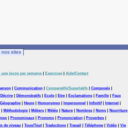
 nos sites
 une leçon par semaine
|
Exercices
|
Aide/Contact
anson
|
Communication
|
Comparatifs/Superlatifs
|
Composés
|
|
Décrire
|
Démonstratifs
|
Ecole
|
Etre
|
Exclamations
|
Famille
|
Faux
Géographie
|
Heure
|
Homonymes
|
Impersonnel
|
Infinitif
|
Internet
|
|
Méthodologie
|
Métiers
|
Météo
|
Nature
|
Nombres
|
Noms
|
Nourriture
mes
|
Pronominaux
|
Pronoms
|
Prononciation
|
Proverbes
|
ts de niveau
|
Tous/Tout
|
Traductions
|
Travail
|
Téléphone
|
Vidéo
|
Vie