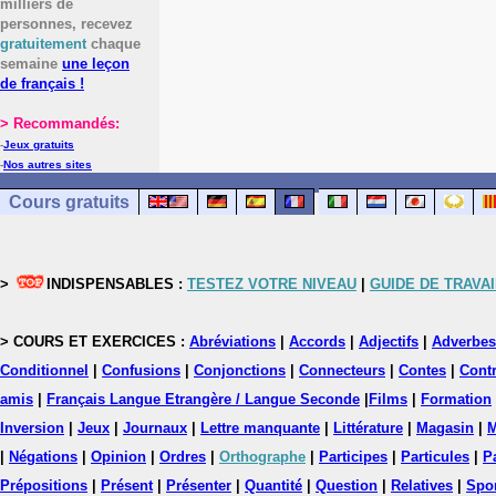
milliers de
personnes, recevez
gratuitement
chaque
semaine
une leçon
de français !
> Recommandés:
-
Jeux gratuits
-
Nos autres sites
Cours gratuits
>
INDISPENSABLES :
TESTEZ VOTRE NIVEAU
|
GUIDE DE TRAVAI
> COURS ET EXERCICES :
Abréviations
|
Accords
|
Adjectifs
|
Adverbes
Conditionnel
|
Confusions
|
Conjonctions
|
Connecteurs
|
Contes
|
Contr
amis
|
Français Langue Etrangère / Langue Seconde
|
Films
|
Formation
Inversion
|
Jeux
|
Journaux
|
Lettre manquante
|
Littérature
|
Magasin
|
M
|
Négations
|
Opinion
|
Ordres
|
Orthographe
|
Participes
|
Particules
|
P
Prépositions
|
Présent
|
Présenter
|
Quantité
|
Question
|
Relatives
|
Spo