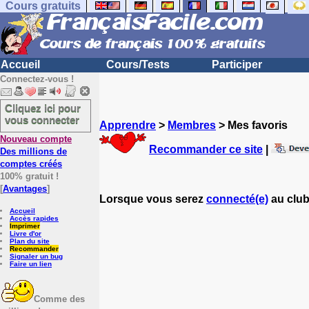
Cours gratuits
Accueil
Cours/Tests
Participer
Connectez-vous !
Cliquez ici pour
vous connecter
Apprendre
>
Membres
> Mes favoris
Nouveau compte
Recommander ce site
|
Des millions de
comptes créés
100% gratuit !
[
Avantages
]
Lorsque vous serez
connecté(e)
au club
Accueil
Accès rapides
Imprimer
Livre d'or
Plan du site
Recommander
Signaler un bug
Faire un lien
Comme des