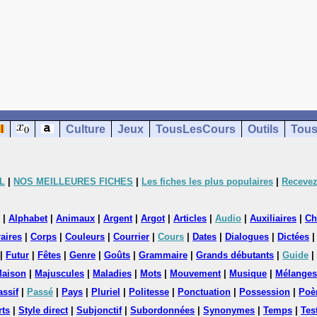
Culture
Jeux
TousLesCours
Outils
Tous
L
|
NOS MEILLEURES FICHES
|
Les fiches les plus populaires
|
Recevez
|
Alphabet
|
Animaux
|
Argent
|
Argot
|
Articles
|
Audio
|
Auxiliaires
|
Ch
aires
|
Corps
|
Couleurs
|
Courrier
|
Cours
|
Dates
|
Dialogues
|
Dictées
|
Futur
|
Fêtes
|
Genre
|
Goûts
|
Grammaire
|
Grands débutants
|
Guide
|
aison
|
Majuscules
|
Maladies
|
Mots
|
Mouvement
|
Musique
|
Mélanges
assif
|
Passé
|
Pays
|
Pluriel
|
Politesse
|
Ponctuation
|
Possession
|
Poè
rts
|
Style direct
|
Subjonctif
|
Subordonnées
|
Synonymes
|
Temps
|
Tes