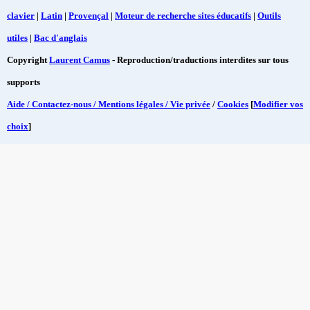
clavier
|
Latin
|
Provençal
|
Moteur de recherche sites éducatifs
|
Outils
utiles
|
Bac d'anglais
Copyright
Laurent Camus
- Reproduction/traductions interdites sur tous
supports
Aide / Contactez-nous / Mentions légales / Vie privée
/
Cookies
[
Modifier vos
choix
]