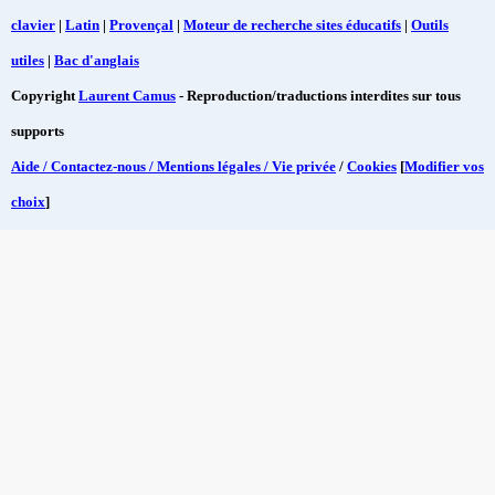
clavier
|
Latin
|
Provençal
|
Moteur de recherche sites éducatifs
|
Outils
utiles
|
Bac d'anglais
Copyright
Laurent Camus
- Reproduction/traductions interdites sur tous
supports
Aide / Contactez-nous / Mentions légales / Vie privée
/
Cookies
[
Modifier vos
choix
]