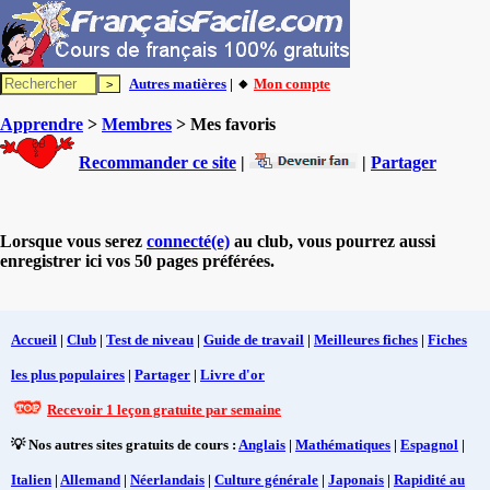
Autres matières
| 🔸
Mon compte
Apprendre
>
Membres
> Mes favoris
Recommander ce site
|
|
Partager
Lorsque vous serez
connecté(e)
au club, vous pourrez aussi
enregistrer ici vos 50 pages préférées.
Accueil
|
Club
|
Test de niveau
|
Guide de travail
|
Meilleures fiches
|
Fiches
les plus populaires
|
Partager
|
Livre d'or
Recevoir 1 leçon gratuite par semaine
💡 Nos autres sites gratuits de cours :
Anglais
|
Mathématiques
|
Espagnol
|
Italien
|
Allemand
|
Néerlandais
|
Culture générale
|
Japonais
|
Rapidité au